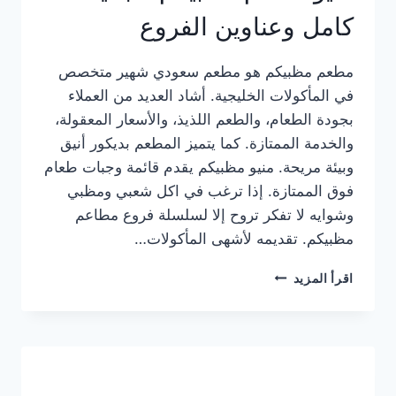
كامل وعناوين الفروع
مطعم مظبيكم هو مطعم سعودي شهير متخصص
في المأكولات الخليجية. أشاد العديد من العملاء
بجودة الطعام، والطعم اللذيذ، والأسعار المعقولة،
والخدمة الممتازة. كما يتميز المطعم بديكور أنيق
وبيئة مريحة. منيو مظبيكم يقدم قائمة وجبات طعام
فوق الممتازة. إذا ترغب في اكل شعبي ومظبي
وشوايه لا تفكر تروح إلا لسلسلة فروع مطاعم
مظبيكم. تقديمه لأشهى المأكولات…
منيو
اقرأ المزيد
مطعم
مظبيكم
الجديد
كامل
وعناوين
الفروع