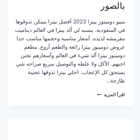
بالصور
منيو دومينوز بيتزا 2023 أفضل بيتزا ممكن تذوقوها
في السعودية. بنسبه لي ألذ بيتزا في العالم ديناميت
مقرمشه لذيذه. أسعار مناسبة وحجمها مناسب جدا.
عروض دومينوز بيتزا رائعة والطعم أروع. مطعم
دومينوز بيتزا ألذ شيء في العالم وأسعارهم تجنن
احبهم. الأكل ولا غلطه والتوصيل سريع صراحه شي
يستحق كل الإعجاب. احلي بيتزا تذوقها عجينة
طازجة…
منيو
اقرأ المزيد
دومينوز
بيتزا
2023
–
أسعار
المنيو
الجديد