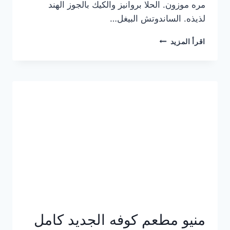
مره موزون. الحلا بروانيز والكيك بالجوز الهند
لذيذه. الساندوتش البيغل…
منيو
اقرأ المزيد
كوفي
هاف
مليون
الجديد
بالأسعار
كاملة
منيو مطعم كوفه الجديد كامل