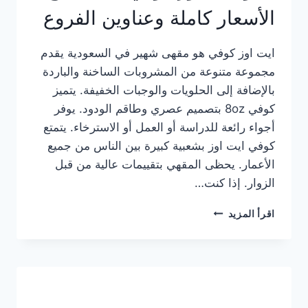
الأسعار كاملة وعناوين الفروع
ايت اوز كوفي هو مقهى شهير في السعودية يقدم
مجموعة متنوعة من المشروبات الساخنة والباردة
بالإضافة إلى الحلويات والوجبات الخفيفة. يتميز
كوفي 8oz بتصميم عصري وطاقم الودود. يوفر
أجواء رائعة للدراسة أو العمل أو الاسترخاء. يتمتع
كوفي ايت اوز بشعبية كبيرة بين الناس من جميع
الأعمار. يحظى المقهي بتقييمات عالية من قبل
الزوار. إذا كنت…
منيو
اقرأ المزيد
ايت
اوز
كوفي
الجديد
مع
الأسعار