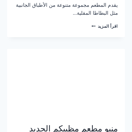
يقدم المطعم مجموعة متنوعة من الأطباق الجانبية
مثل البطاطا المقلية…
أسعار
اقرأ المزيد
منيو
مطعم
جان
برجر
الجديد
كامل
وعناوين
الفروع
منيو مطعم مظبيكم الجديد