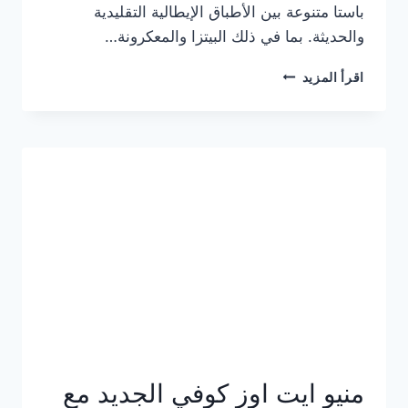
باستا متنوعة بين الأطباق الإيطالية التقليدية
والحديثة. بما في ذلك البيتزا والمعكرونة…
أسعار
اقرأ المزيد
منيو
كازا
باستا
الجديد
كامل
وعناوين
الفروع
منيو ايت اوز كوفي الجديد مع