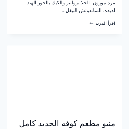
مره موزون. الحلا بروانيز والكيك بالجوز الهند
لذيذه. الساندوتش البيغل…
منيو
اقرأ المزيد
كوفي
هاف
مليون
الجديد
بالأسعار
كاملة
منيو مطعم كوفه الجديد كامل