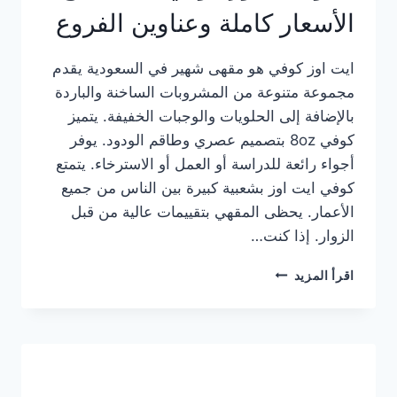
الأسعار كاملة وعناوين الفروع
ايت اوز كوفي هو مقهى شهير في السعودية يقدم
مجموعة متنوعة من المشروبات الساخنة والباردة
بالإضافة إلى الحلويات والوجبات الخفيفة. يتميز
كوفي 8oz بتصميم عصري وطاقم الودود. يوفر
أجواء رائعة للدراسة أو العمل أو الاسترخاء. يتمتع
كوفي ايت اوز بشعبية كبيرة بين الناس من جميع
الأعمار. يحظى المقهي بتقييمات عالية من قبل
الزوار. إذا كنت…
منيو
اقرأ المزيد
ايت
اوز
كوفي
الجديد
مع
الأسعار