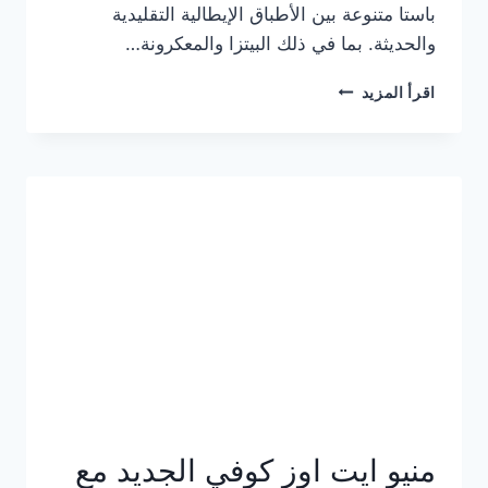
باستا متنوعة بين الأطباق الإيطالية التقليدية
والحديثة. بما في ذلك البيتزا والمعكرونة…
أسعار
اقرأ المزيد
منيو
كازا
باستا
الجديد
كامل
وعناوين
الفروع
منيو ايت اوز كوفي الجديد مع