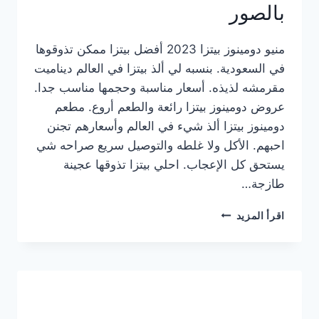
بالصور
منيو دومينوز بيتزا 2023 أفضل بيتزا ممكن تذوقوها
في السعودية. بنسبه لي ألذ بيتزا في العالم ديناميت
مقرمشه لذيذه. أسعار مناسبة وحجمها مناسب جدا.
عروض دومينوز بيتزا رائعة والطعم أروع. مطعم
دومينوز بيتزا ألذ شيء في العالم وأسعارهم تجنن
احبهم. الأكل ولا غلطه والتوصيل سريع صراحه شي
يستحق كل الإعجاب. احلي بيتزا تذوقها عجينة
طازجة…
منيو
اقرأ المزيد
دومينوز
بيتزا
2023
–
أسعار
المنيو
الجديد