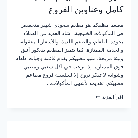
كامل وعناوين الفروع
مطعم مظبيكم هو مطعم سعودي شهير متخصص
في المأكولات الخليجية. أشاد العديد من العملاء
بجودة الطعام، والطعم اللذيذ، والأسعار المعقولة،
والخدمة الممتازة. كما يتميز المطعم بديكور أنيق
وبيئة مريحة. منيو مظبيكم يقدم قائمة وجبات طعام
فوق الممتازة. إذا ترغب في اكل شعبي ومظبي
وشوايه لا تفكر تروح إلا لسلسلة فروع مطاعم
مظبيكم. تقديمه لأشهى المأكولات…
منيو
اقرأ المزيد
مطعم
مظبيكم
الجديد
كامل
وعناوين
الفروع