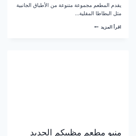
يقدم المطعم مجموعة متنوعة من الأطباق الجانبية
مثل البطاطا المقلية…
أسعار
اقرأ المزيد
منيو
مطعم
جان
برجر
الجديد
كامل
وعناوين
الفروع
منيو مطعم مظبيكم الجديد