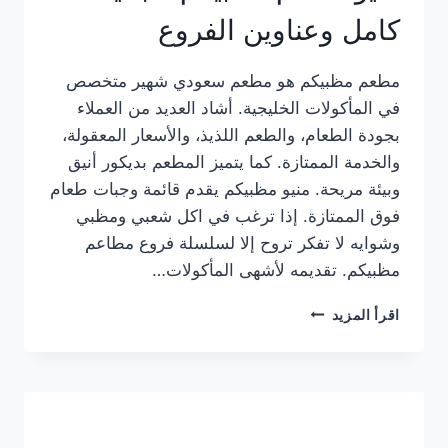
كامل وعناوين الفروع
مطعم مظبيكم هو مطعم سعودي شهير متخصص
في المأكولات الخليجية. أشاد العديد من العملاء
بجودة الطعام، والطعم اللذيذ، والأسعار المعقولة،
والخدمة الممتازة. كما يتميز المطعم بديكور أنيق
وبيئة مريحة. منيو مظبيكم يقدم قائمة وجبات طعام
فوق الممتازة. إذا ترغب في اكل شعبي ومظبي
وشوايه لا تفكر تروح إلا لسلسلة فروع مطاعم
مظبيكم. تقديمه لأشهى المأكولات…
منيو
اقرأ المزيد
مطعم
مظبيكم
الجديد
كامل
وعناوين
الفروع