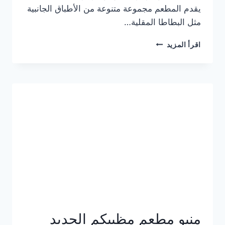
يقدم المطعم مجموعة متنوعة من الأطباق الجانبية
مثل البطاطا المقلية…
أسعار
اقرأ المزيد
منيو
مطعم
جان
برجر
الجديد
كامل
وعناوين
الفروع
منيو مطعم مظبيكم الجديد