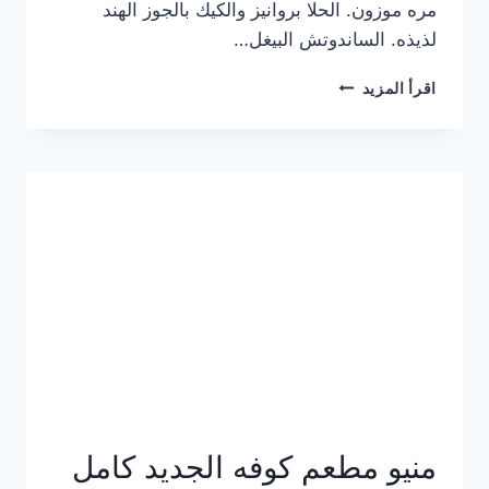
مره موزون. الحلا بروانيز والكيك بالجوز الهند
لذيذه. الساندوتش البيغل…
منيو
اقرأ المزيد
كوفي
هاف
مليون
الجديد
بالأسعار
كاملة
منيو مطعم كوفه الجديد كامل