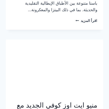
باستا متنوعة بين الأطباق الإيطالية التقليدية
والحديثة. بما في ذلك البيتزا والمعكرونة…
أسعار
اقرأ المزيد
منيو
كازا
باستا
الجديد
كامل
وعناوين
الفروع
منيو ايت اوز كوفي الجديد مع