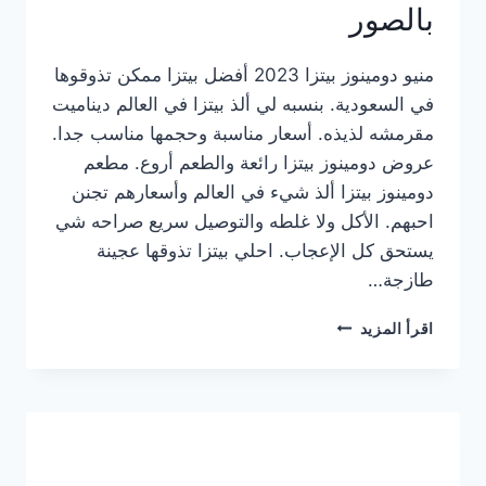
بالصور
منيو دومينوز بيتزا 2023 أفضل بيتزا ممكن تذوقوها
في السعودية. بنسبه لي ألذ بيتزا في العالم ديناميت
مقرمشه لذيذه. أسعار مناسبة وحجمها مناسب جدا.
عروض دومينوز بيتزا رائعة والطعم أروع. مطعم
دومينوز بيتزا ألذ شيء في العالم وأسعارهم تجنن
احبهم. الأكل ولا غلطه والتوصيل سريع صراحه شي
يستحق كل الإعجاب. احلي بيتزا تذوقها عجينة
طازجة…
منيو
اقرأ المزيد
دومينوز
بيتزا
2023
–
أسعار
المنيو
الجديد