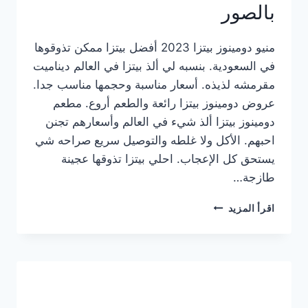
بالصور
منيو دومينوز بيتزا 2023 أفضل بيتزا ممكن تذوقوها
في السعودية. بنسبه لي ألذ بيتزا في العالم ديناميت
مقرمشه لذيذه. أسعار مناسبة وحجمها مناسب جدا.
عروض دومينوز بيتزا رائعة والطعم أروع. مطعم
دومينوز بيتزا ألذ شيء في العالم وأسعارهم تجنن
احبهم. الأكل ولا غلطه والتوصيل سريع صراحه شي
يستحق كل الإعجاب. احلي بيتزا تذوقها عجينة
طازجة…
منيو
اقرأ المزيد
دومينوز
بيتزا
2023
–
أسعار
المنيو
الجديد