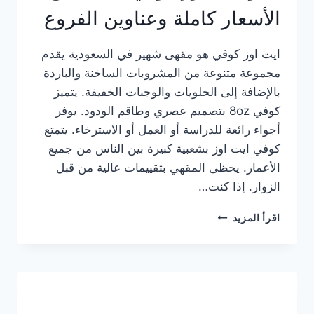
الأسعار كاملة وعناوين الفروع
ايت اوز كوفي هو مقهى شهير في السعودية يقدم
مجموعة متنوعة من المشروبات الساخنة والباردة
بالإضافة إلى الحلويات والوجبات الخفيفة. يتميز
كوفي 8oz بتصميم عصري وطاقم الودود. يوفر
أجواء رائعة للدراسة أو العمل أو الاسترخاء. يتمتع
كوفي ايت اوز بشعبية كبيرة بين الناس من جميع
الأعمار. يحظى المقهي بتقييمات عالية من قبل
الزوار. إذا كنت…
منيو
اقرأ المزيد
ايت
اوز
كوفي
الجديد
مع
الأسعار