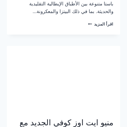
باستا متنوعة بين الأطباق الإيطالية التقليدية
والحديثة. بما في ذلك البيتزا والمعكرونة…
أسعار
اقرأ المزيد
منيو
كازا
باستا
الجديد
كامل
وعناوين
الفروع
منيو ايت اوز كوفي الجديد مع