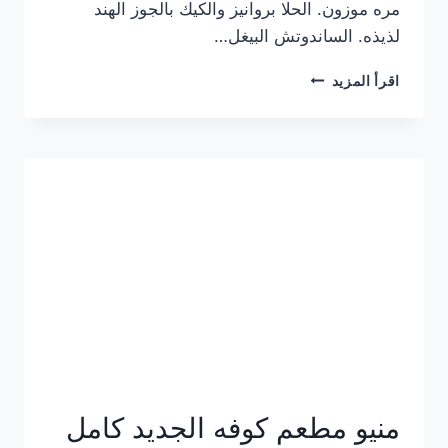
مره موزون. الحلا بروانيز والكيك بالجوز الهند
لذيذه. الساندوتش البيغل…
منيو
اقرأ المزيد
كوفي
هاف
مليون
الجديد
بالأسعار
كاملة
منيو مطعم كوفه الجديد كامل