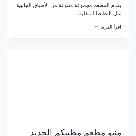
يقدم المطعم مجموعة متنوعة من الأطباق الجانبية
مثل البطاطا المقلية…
أسعار
اقرأ المزيد
منيو
مطعم
جان
برجر
الجديد
كامل
وعناوين
الفروع
منيو مطعم مظبيكم الجديد