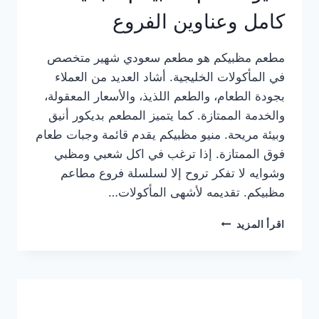
كامل وعناوين الفروع
مطعم مظبيكم هو مطعم سعودي شهير متخصص
في المأكولات الخليجية. أشاد العديد من العملاء
بجودة الطعام، والطعم اللذيذ، والأسعار المعقولة،
والخدمة الممتازة. كما يتميز المطعم بديكور أنيق
وبيئة مريحة. منيو مظبيكم يقدم قائمة وجبات طعام
فوق الممتازة. إذا ترغب في اكل شعبي ومظبي
وشوايه لا تفكر تروح إلا لسلسلة فروع مطاعم
مظبيكم. تقديمه لأشهى المأكولات…
منيو
اقرأ المزيد
مطعم
مظبيكم
الجديد
كامل
وعناوين
الفروع