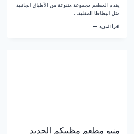
يقدم المطعم مجموعة متنوعة من الأطباق الجانبية
مثل البطاطا المقلية…
أسعار
اقرأ المزيد
منيو
مطعم
جان
برجر
الجديد
كامل
وعناوين
الفروع
منيو مطعم مظبيكم الجديد