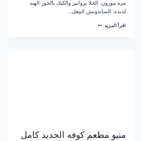
مره موزون. الحلا بروانيز والكيك بالجوز الهند
لذيذه. الساندوتش البيغل…
منيو
اقرأ المزيد
كوفي
هاف
مليون
الجديد
بالأسعار
كاملة
منيو مطعم كوفه الجديد كامل