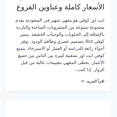
الأسعار كاملة وعناوين الفروع
ايت اوز كوفي هو مقهى شهير في السعودية يقدم
مجموعة متنوعة من المشروبات الساخنة والباردة
بالإضافة إلى الحلويات والوجبات الخفيفة. يتميز
كوفي 8oz بتصميم عصري وطاقم الودود. يوفر
أجواء رائعة للدراسة أو العمل أو الاسترخاء. يتمتع
كوفي ايت اوز بشعبية كبيرة بين الناس من جميع
الأعمار. يحظى المقهي بتقييمات عالية من قبل
الزوار. إذا كنت…
منيو
اقرأ المزيد
ايت
اوز
كوفي
الجديد
مع
الأسعار