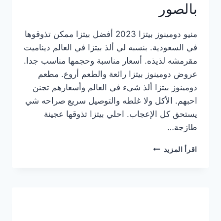
بالصور
منيو دومينوز بيتزا 2023 أفضل بيتزا ممكن تذوقوها
في السعودية. بنسبه لي ألذ بيتزا في العالم ديناميت
مقرمشه لذيذه. أسعار مناسبة وحجمها مناسب جدا.
عروض دومينوز بيتزا رائعة والطعم أروع. مطعم
دومينوز بيتزا ألذ شيء في العالم وأسعارهم تجنن
احبهم. الأكل ولا غلطه والتوصيل سريع صراحه شي
يستحق كل الإعجاب. احلي بيتزا تذوقها عجينة
طازجة…
منيو
اقرأ المزيد
دومينوز
بيتزا
2023
–
أسعار
المنيو
الجديد