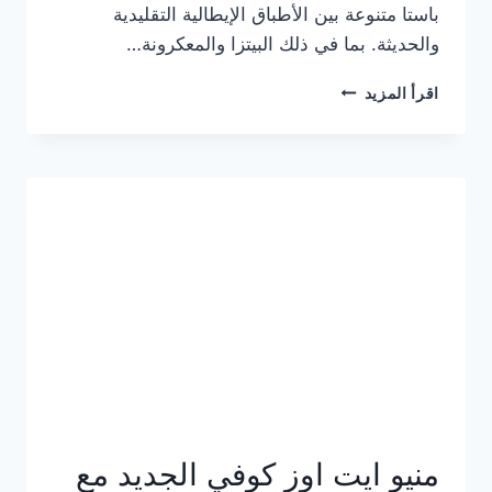
باستا متنوعة بين الأطباق الإيطالية التقليدية
والحديثة. بما في ذلك البيتزا والمعكرونة…
أسعار
اقرأ المزيد
منيو
كازا
باستا
الجديد
كامل
وعناوين
الفروع
منيو ايت اوز كوفي الجديد مع