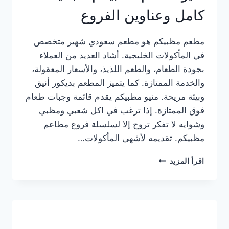
كامل وعناوين الفروع
مطعم مظبيكم هو مطعم سعودي شهير متخصص
في المأكولات الخليجية. أشاد العديد من العملاء
بجودة الطعام، والطعم اللذيذ، والأسعار المعقولة،
والخدمة الممتازة. كما يتميز المطعم بديكور أنيق
وبيئة مريحة. منيو مظبيكم يقدم قائمة وجبات طعام
فوق الممتازة. إذا ترغب في اكل شعبي ومظبي
وشوايه لا تفكر تروح إلا لسلسلة فروع مطاعم
مظبيكم. تقديمه لأشهى المأكولات…
منيو
اقرأ المزيد
مطعم
مظبيكم
الجديد
كامل
وعناوين
الفروع