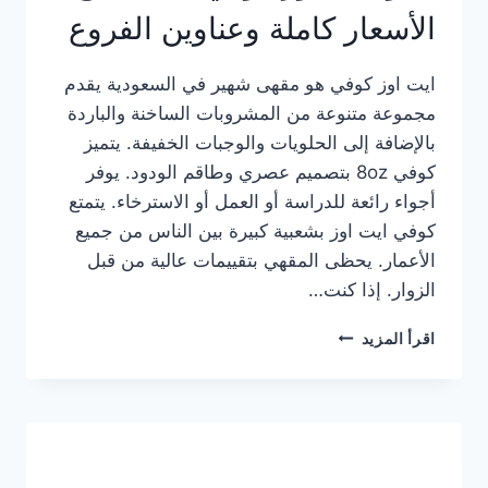
الأسعار كاملة وعناوين الفروع
ايت اوز كوفي هو مقهى شهير في السعودية يقدم
مجموعة متنوعة من المشروبات الساخنة والباردة
بالإضافة إلى الحلويات والوجبات الخفيفة. يتميز
كوفي 8oz بتصميم عصري وطاقم الودود. يوفر
أجواء رائعة للدراسة أو العمل أو الاسترخاء. يتمتع
كوفي ايت اوز بشعبية كبيرة بين الناس من جميع
الأعمار. يحظى المقهي بتقييمات عالية من قبل
الزوار. إذا كنت…
منيو
اقرأ المزيد
ايت
اوز
كوفي
الجديد
مع
الأسعار