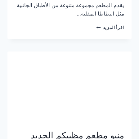
يقدم المطعم مجموعة متنوعة من الأطباق الجانبية
مثل البطاطا المقلية…
أسعار
اقرأ المزيد
منيو
مطعم
جان
برجر
الجديد
كامل
وعناوين
الفروع
منيو مطعم مظبيكم الجديد