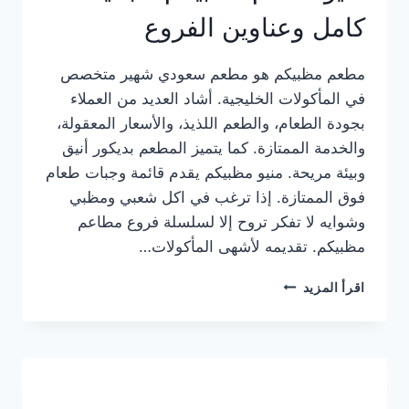
كامل وعناوين الفروع
مطعم مظبيكم هو مطعم سعودي شهير متخصص
في المأكولات الخليجية. أشاد العديد من العملاء
بجودة الطعام، والطعم اللذيذ، والأسعار المعقولة،
والخدمة الممتازة. كما يتميز المطعم بديكور أنيق
وبيئة مريحة. منيو مظبيكم يقدم قائمة وجبات طعام
فوق الممتازة. إذا ترغب في اكل شعبي ومظبي
وشوايه لا تفكر تروح إلا لسلسلة فروع مطاعم
مظبيكم. تقديمه لأشهى المأكولات…
منيو
اقرأ المزيد
مطعم
مظبيكم
الجديد
كامل
وعناوين
الفروع