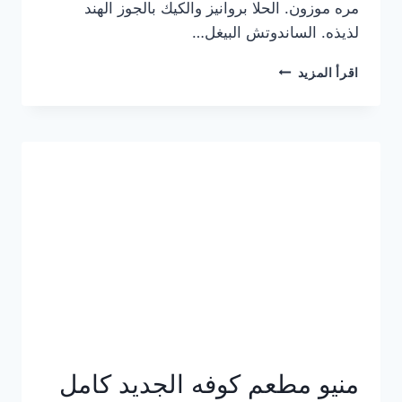
مره موزون. الحلا بروانيز والكيك بالجوز الهند
لذيذه. الساندوتش البيغل…
منيو
اقرأ المزيد
كوفي
هاف
مليون
الجديد
بالأسعار
كاملة
منيو مطعم كوفه الجديد كامل