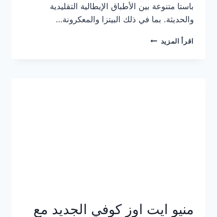
باستا متنوعة بين الأطباق الإيطالية التقليدية
والحديثة. بما في ذلك البيتزا والمعكرونة…
أسعار
اقرأ المزيد
منيو
كازا
باستا
الجديد
كامل
وعناوين
الفروع
منيو ايت اوز كوفي الجديد مع