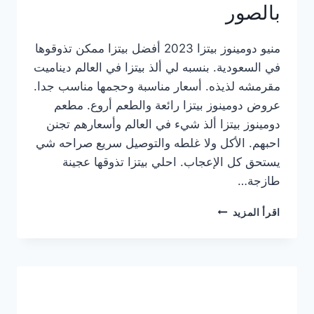
بالصور
منيو دومينوز بيتزا 2023 أفضل بيتزا ممكن تذوقوها
في السعودية. بنسبه لي ألذ بيتزا في العالم ديناميت
مقرمشه لذيذه. أسعار مناسبة وحجمها مناسب جدا.
عروض دومينوز بيتزا رائعة والطعم أروع. مطعم
دومينوز بيتزا ألذ شيء في العالم وأسعارهم تجنن
احبهم. الأكل ولا غلطه والتوصيل سريع صراحه شي
يستحق كل الإعجاب. احلي بيتزا تذوقها عجينة
طازجة…
منيو
اقرأ المزيد
دومينوز
بيتزا
2023
–
أسعار
المنيو
الجديد