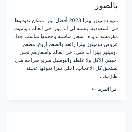
بالصور
منيو دومينوز بيتزا 2023 أفضل بيتزا ممكن تذوقوها
في السعودية. بنسبه لي ألذ بيتزا في العالم ديناميت
مقرمشه لذيذه. أسعار مناسبة وحجمها مناسب جدا.
عروض دومينوز بيتزا رائعة والطعم أروع. مطعم
دومينوز بيتزا ألذ شيء في العالم وأسعارهم تجنن
احبهم. الأكل ولا غلطه والتوصيل سريع صراحه شي
يستحق كل الإعجاب. احلي بيتزا تذوقها عجينة
طازجة…
منيو
اقرأ المزيد
دومينوز
بيتزا
2023
–
أسعار
المنيو
الجديد