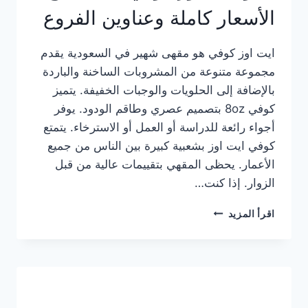
الأسعار كاملة وعناوين الفروع
ايت اوز كوفي هو مقهى شهير في السعودية يقدم
مجموعة متنوعة من المشروبات الساخنة والباردة
بالإضافة إلى الحلويات والوجبات الخفيفة. يتميز
كوفي 8oz بتصميم عصري وطاقم الودود. يوفر
أجواء رائعة للدراسة أو العمل أو الاسترخاء. يتمتع
كوفي ايت اوز بشعبية كبيرة بين الناس من جميع
الأعمار. يحظى المقهي بتقييمات عالية من قبل
الزوار. إذا كنت…
منيو
اقرأ المزيد
ايت
اوز
كوفي
الجديد
مع
الأسعار