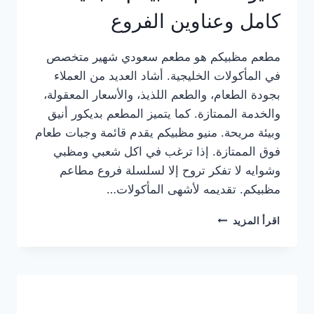
كامل وعناوين الفروع
مطعم مظبيكم هو مطعم سعودي شهير متخصص
في المأكولات الخليجية. أشاد العديد من العملاء
بجودة الطعام، والطعم اللذيذ، والأسعار المعقولة،
والخدمة الممتازة. كما يتميز المطعم بديكور أنيق
وبيئة مريحة. منيو مظبيكم يقدم قائمة وجبات طعام
فوق الممتازة. إذا ترغب في اكل شعبي ومظبي
وشوايه لا تفكر تروح إلا لسلسلة فروع مطاعم
مظبيكم. تقديمه لأشهى المأكولات…
منيو
اقرأ المزيد
مطعم
مظبيكم
الجديد
كامل
وعناوين
الفروع