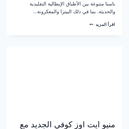
باستا متنوعة بين الأطباق الإيطالية التقليدية
والحديثة. بما في ذلك البيتزا والمعكرونة…
أسعار
اقرأ المزيد
منيو
كازا
باستا
الجديد
كامل
وعناوين
الفروع
منيو ايت اوز كوفي الجديد مع