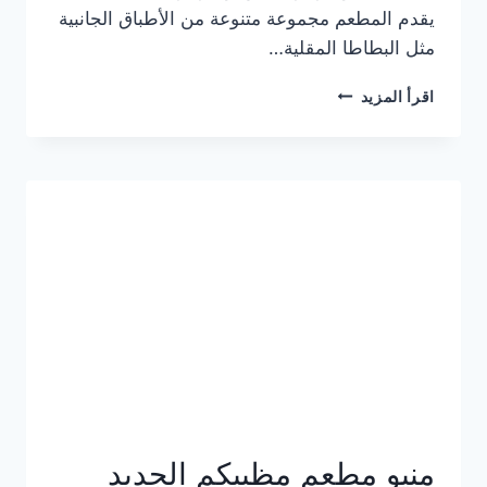
يقدم المطعم مجموعة متنوعة من الأطباق الجانبية
مثل البطاطا المقلية…
أسعار
اقرأ المزيد
منيو
مطعم
جان
برجر
الجديد
كامل
وعناوين
الفروع
منيو مطعم مظبيكم الجديد