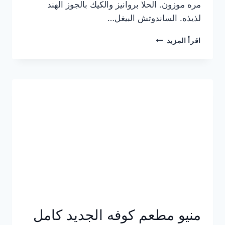
مره موزون. الحلا بروانيز والكيك بالجوز الهند
لذيذه. الساندوتش البيغل…
منيو
اقرأ المزيد
كوفي
هاف
مليون
الجديد
بالأسعار
كاملة
منيو مطعم كوفه الجديد كامل