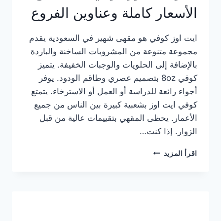
الأسعار كاملة وعناوين الفروع
ايت اوز كوفي هو مقهى شهير في السعودية يقدم
مجموعة متنوعة من المشروبات الساخنة والباردة
بالإضافة إلى الحلويات والوجبات الخفيفة. يتميز
كوفي 8oz بتصميم عصري وطاقم الودود. يوفر
أجواء رائعة للدراسة أو العمل أو الاسترخاء. يتمتع
كوفي ايت اوز بشعبية كبيرة بين الناس من جميع
الأعمار. يحظى المقهي بتقييمات عالية من قبل
الزوار. إذا كنت…
منيو
اقرأ المزيد
ايت
اوز
كوفي
الجديد
مع
الأسعار