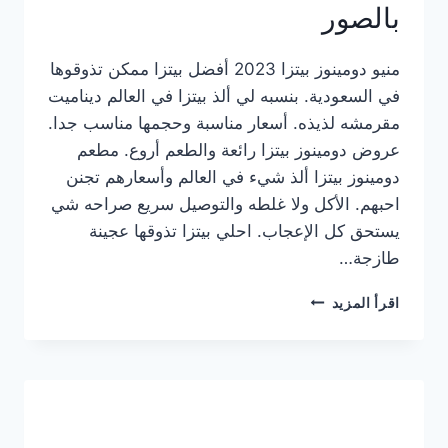
بالصور
منيو دومينوز بيتزا 2023 أفضل بيتزا ممكن تذوقوها
في السعودية. بنسبه لي ألذ بيتزا في العالم ديناميت
مقرمشه لذيذه. أسعار مناسبة وحجمها مناسب جدا.
عروض دومينوز بيتزا رائعة والطعم أروع. مطعم
دومينوز بيتزا ألذ شيء في العالم وأسعارهم تجنن
احبهم. الأكل ولا غلطه والتوصيل سريع صراحه شي
يستحق كل الإعجاب. احلي بيتزا تذوقها عجينة
طازجة…
منيو
اقرأ المزيد
دومينوز
بيتزا
2023
–
أسعار
المنيو
الجديد