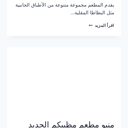
يقدم المطعم مجموعة متنوعة من الأطباق الجانبية
مثل البطاطا المقلية…
أسعار
اقرأ المزيد
منيو
مطعم
جان
برجر
الجديد
كامل
وعناوين
الفروع
منيو مطعم مظبيكم الجديد