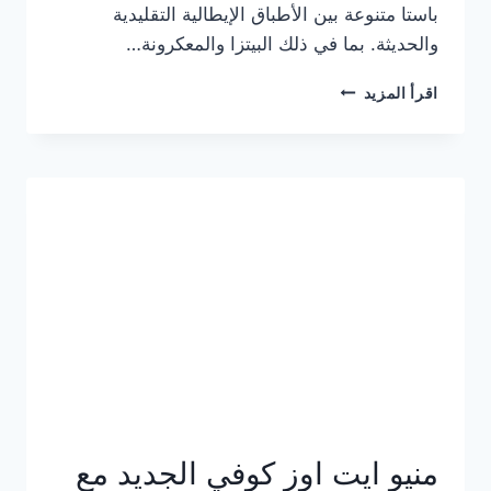
باستا متنوعة بين الأطباق الإيطالية التقليدية
والحديثة. بما في ذلك البيتزا والمعكرونة…
أسعار
اقرأ المزيد
منيو
كازا
باستا
الجديد
كامل
وعناوين
الفروع
منيو ايت اوز كوفي الجديد مع