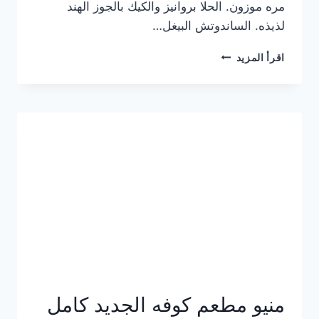
مره موزون. الحلا بروانيز والكيك بالجوز الهند
لذيذه. الساندوتش البيغل…
منيو
اقرأ المزيد
كوفي
هاف
مليون
الجديد
بالأسعار
كاملة
منيو مطعم كوفه الجديد كامل