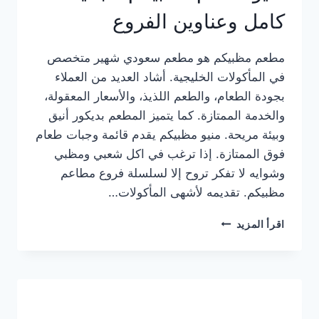
كامل وعناوين الفروع
مطعم مظبيكم هو مطعم سعودي شهير متخصص
في المأكولات الخليجية. أشاد العديد من العملاء
بجودة الطعام، والطعم اللذيذ، والأسعار المعقولة،
والخدمة الممتازة. كما يتميز المطعم بديكور أنيق
وبيئة مريحة. منيو مظبيكم يقدم قائمة وجبات طعام
فوق الممتازة. إذا ترغب في اكل شعبي ومظبي
وشوايه لا تفكر تروح إلا لسلسلة فروع مطاعم
مظبيكم. تقديمه لأشهى المأكولات…
منيو
اقرأ المزيد
مطعم
مظبيكم
الجديد
كامل
وعناوين
الفروع