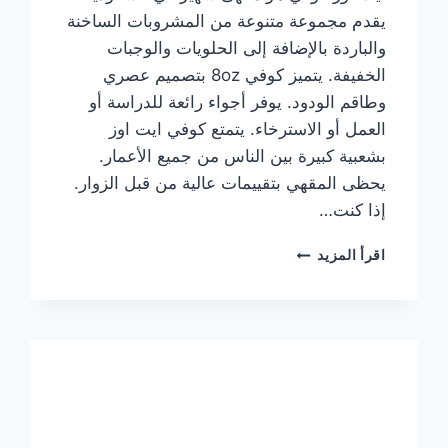
يقدم مجموعة متنوعة من المشروبات الساخنة
والباردة بالإضافة إلى الحلويات والوجبات
الخفيفة. يتميز كوفي 8oz بتصميم عصري
وطاقم الودود. يوفر أجواء رائعة للدراسة أو
العمل أو الاسترخاء. يتمتع كوفي ايت اوز
بشعبية كبيرة بين الناس من جميع الأعمار.
يحظى المقهي بتقييمات عالية من قبل الزوار.
إذا كنت…
منيو
اقرأ المزيد
ايت
اوز
كوفي
الجديد
مع
الأسعار
كاملة
وعناوين
الفروع