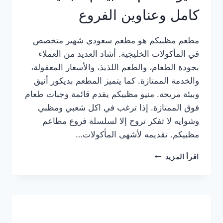
كامل وعناوين الفروع
مطعم مظبيكم هو مطعم سعودي شهير متخصص
في المأكولات الخليجية. أشاد العديد من العملاء
بجودة الطعام، والطعم اللذيذ، والأسعار المعقولة،
والخدمة الممتازة. كما يتميز المطعم بديكور أنيق
وبيئة مريحة. منيو مظبيكم يقدم قائمة وجبات طعام
فوق الممتازة. إذا ترغب في اكل شعبي ومظبي
وشوايه لا تفكر تروح إلا لسلسلة فروع مطاعم
مظبيكم. تقديمه لأشهى المأكولات…
منيو
اقرأ المزيد
مطعم
مظبيكم
الجديد
كامل
وعناوين
الفروع