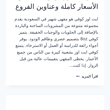
الأسعار كاملة وعناوين الفروع
ايت اوز كوفي هو مقهى شهير في السعودية يقدم
مجموعة متنوعة من المشروبات الساخنة والباردة
بالإضافة إلى الحلويات والوجبات الخفيفة. يتميز
كوفي 8oz بتصميم عصري وطاقم الودود. يوفر
أجواء رائعة للدراسة أو العمل أو الاسترخاء. يتمتع
كوفي ايت اوز بشعبية كبيرة بين الناس من جميع
الأعمار. يحظى المقهي بتقييمات عالية من قبل
الزوار. إذا كنت…
منيو
اقرأ المزيد
ايت
اوز
كوفي
الجديد
مع
الأسعار