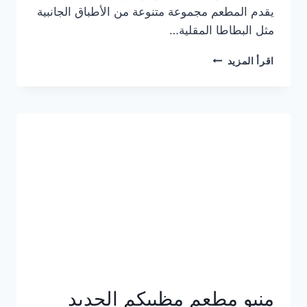
يقدم المطعم مجموعة متنوعة من الأطباق الجانبية
مثل البطاطا المقلية…
أسعار
اقرأ المزيد
منيو
مطعم
جان
برجر
الجديد
كامل
وعناوين
الفروع
منيو مطعم مظبيكم الجديد