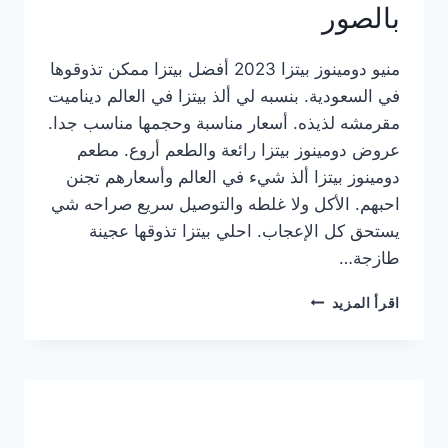
بالصور
منيو دومينوز بيتزا 2023 أفضل بيتزا ممكن تذوقوها
في السعودية. بنسبه لي ألذ بيتزا في العالم ديناميت
مقرمشه لذيذه. أسعار مناسبة وحجمها مناسب جدا.
عروض دومينوز بيتزا رائعة والطعم أروع. مطعم
دومينوز بيتزا ألذ شيء في العالم وأسعارهم تجنن
احبهم. الأكل ولا غلطه والتوصيل سريع صراحه شي
يستحق كل الإعجاب. احلي بيتزا تذوقها عجينة
طازجة…
منيو
اقرأ المزيد
دومينوز
بيتزا
2023
–
أسعار
المنيو
الجديد