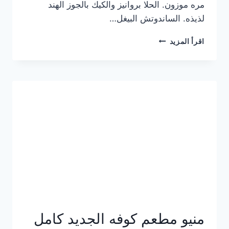
مره موزون. الحلا بروانيز والكيك بالجوز الهند
لذيذه. الساندوتش البيغل…
منيو
اقرأ المزيد
كوفي
هاف
مليون
الجديد
بالأسعار
كاملة
منيو مطعم كوفه الجديد كامل