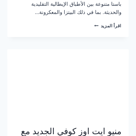
باستا متنوعة بين الأطباق الإيطالية التقليدية
والحديثة. بما في ذلك البيتزا والمعكرونة…
أسعار
اقرأ المزيد
منيو
كازا
باستا
الجديد
كامل
وعناوين
الفروع
منيو ايت اوز كوفي الجديد مع