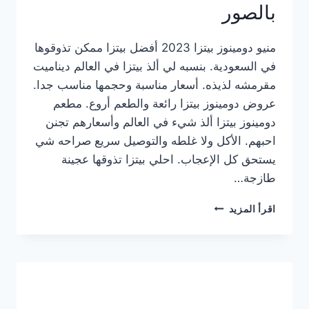
بالصور
منيو دومينوز بيتزا 2023 أفضل بيتزا ممكن تذوقوها
في السعودية. بنسبه لي ألذ بيتزا في العالم ديناميت
مقرمشه لذيذه. أسعار مناسبة وحجمها مناسب جدا.
عروض دومينوز بيتزا رائعة والطعم أروع. مطعم
دومينوز بيتزا ألذ شيء في العالم وأسعارهم تجنن
احبهم. الأكل ولا غلطه والتوصيل سريع صراحه شي
يستحق كل الإعجاب. احلي بيتزا تذوقها عجينة
طازجة…
منيو
اقرأ المزيد
دومينوز
بيتزا
2023
–
أسعار
المنيو
الجديد