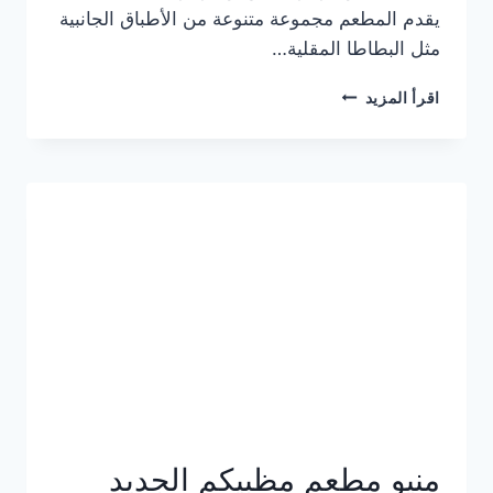
يقدم المطعم مجموعة متنوعة من الأطباق الجانبية
مثل البطاطا المقلية…
أسعار
اقرأ المزيد
منيو
مطعم
جان
برجر
الجديد
كامل
وعناوين
الفروع
منيو مطعم مظبيكم الجديد