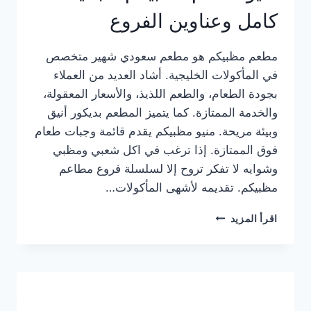
كامل وعناوين الفروع
مطعم مظبيكم هو مطعم سعودي شهير متخصص
في المأكولات الخليجية. أشاد العديد من العملاء
بجودة الطعام، والطعم اللذيذ، والأسعار المعقولة،
والخدمة الممتازة. كما يتميز المطعم بديكور أنيق
وبيئة مريحة. منيو مظبيكم يقدم قائمة وجبات طعام
فوق الممتازة. إذا ترغب في اكل شعبي ومظبي
وشوايه لا تفكر تروح إلا لسلسلة فروع مطاعم
مظبيكم. تقديمه لأشهى المأكولات…
منيو
اقرأ المزيد
مطعم
مظبيكم
الجديد
كامل
وعناوين
الفروع