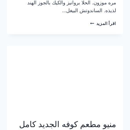
مره موزون. الحلا بروانيز والكيك بالجوز الهند
لذيذه. الساندوتش البيغل…
منيو
اقرأ المزيد
كوفي
هاف
مليون
الجديد
بالأسعار
كاملة
منيو مطعم كوفه الجديد كامل