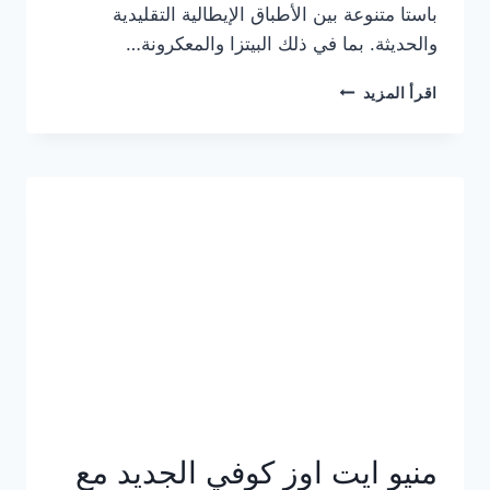
باستا متنوعة بين الأطباق الإيطالية التقليدية
والحديثة. بما في ذلك البيتزا والمعكرونة…
أسعار
اقرأ المزيد
منيو
كازا
باستا
الجديد
كامل
وعناوين
الفروع
منيو ايت اوز كوفي الجديد مع