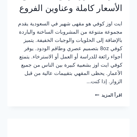
الأسعار كاملة وعناوين الفروع
ايت اوز كوفي هو مقهى شهير في السعودية يقدم
مجموعة متنوعة من المشروبات الساخنة والباردة
بالإضافة إلى الحلويات والوجبات الخفيفة. يتميز
كوفي 8oz بتصميم عصري وطاقم الودود. يوفر
أجواء رائعة للدراسة أو العمل أو الاسترخاء. يتمتع
كوفي ايت اوز بشعبية كبيرة بين الناس من جميع
الأعمار. يحظى المقهي بتقييمات عالية من قبل
الزوار. إذا كنت…
منيو
اقرأ المزيد
ايت
اوز
كوفي
الجديد
مع
الأسعار