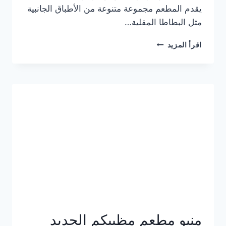
يقدم المطعم مجموعة متنوعة من الأطباق الجانبية
مثل البطاطا المقلية…
أسعار
اقرأ المزيد
منيو
مطعم
جان
برجر
الجديد
كامل
وعناوين
الفروع
منيو مطعم مظبيكم الجديد