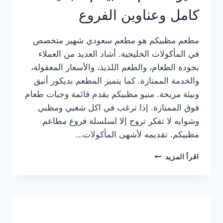
كامل وعناوين الفروع
مطعم مظبيكم هو مطعم سعودي شهير متخصص
في المأكولات الخليجية. أشاد العديد من العملاء
بجودة الطعام، والطعم اللذيذ، والأسعار المعقولة،
والخدمة الممتازة. كما يتميز المطعم بديكور أنيق
وبيئة مريحة. منيو مظبيكم يقدم قائمة وجبات طعام
فوق الممتازة. إذا ترغب في اكل شعبي ومظبي
وشوايه لا تفكر تروح إلا لسلسلة فروع مطاعم
مظبيكم. تقديمه لأشهى المأكولات…
منيو
اقرأ المزيد
مطعم
مظبيكم
الجديد
كامل
وعناوين
الفروع