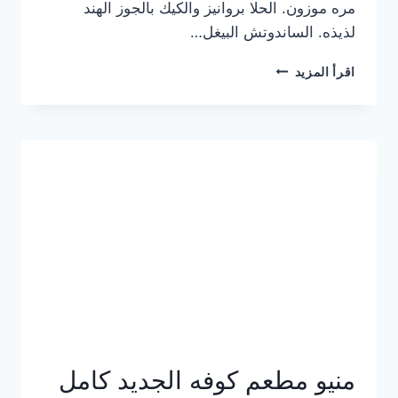
مره موزون. الحلا بروانيز والكيك بالجوز الهند
لذيذه. الساندوتش البيغل…
منيو
اقرأ المزيد
كوفي
هاف
مليون
الجديد
بالأسعار
كاملة
منيو مطعم كوفه الجديد كامل