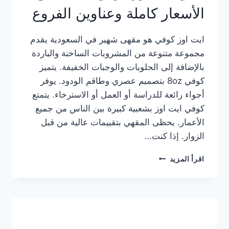
الأسعار كاملة وعناوين الفروع
ايت اوز كوفي هو مقهى شهير في السعودية يقدم
مجموعة متنوعة من المشروبات الساخنة والباردة
بالإضافة إلى الحلويات والوجبات الخفيفة. يتميز
كوفي 8oz بتصميم عصري وطاقم الودود. يوفر
أجواء رائعة للدراسة أو العمل أو الاسترخاء. يتمتع
كوفي ايت اوز بشعبية كبيرة بين الناس من جميع
الأعمار. يحظى المقهي بتقييمات عالية من قبل
الزوار. إذا كنت…
منيو
اقرأ المزيد
ايت
اوز
كوفي
الجديد
مع
الأسعار