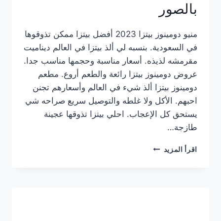
بالصور
منيو دومينوز بيتزا 2023 أفضل بيتزا ممكن تذوقوها
في السعودية. بنسبه لي ألذ بيتزا في العالم ديناميت
مقرمشه لذيذه. أسعار مناسبة وحجمها مناسب جدا.
عروض دومينوز بيتزا رائعة والطعم أروع. مطعم
دومينوز بيتزا ألذ شيء في العالم وأسعارهم تجنن
احبهم. الأكل ولا غلطه والتوصيل سريع صراحه شي
يستحق كل الإعجاب. احلي بيتزا تذوقها عجينة
طازجة…
منيو
اقرأ المزيد
دومينوز
بيتزا
2023
–
أسعار
المنيو
الجديد