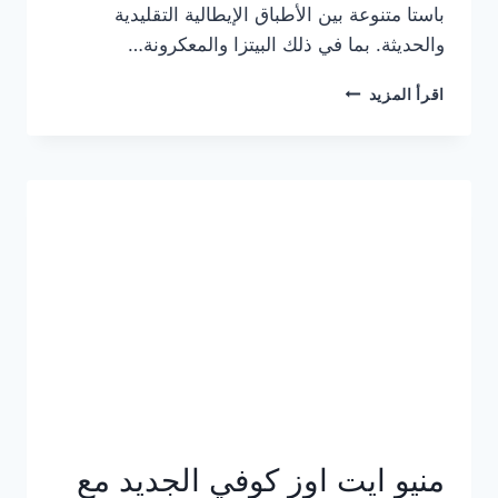
باستا متنوعة بين الأطباق الإيطالية التقليدية
والحديثة. بما في ذلك البيتزا والمعكرونة…
أسعار
اقرأ المزيد
منيو
كازا
باستا
الجديد
كامل
وعناوين
الفروع
منيو ايت اوز كوفي الجديد مع