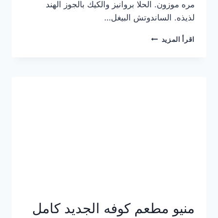
مره موزون. الحلا بروانيز والكيك بالجوز الهند
لذيذه. الساندوتش البيغل…
منيو
اقرأ المزيد
كوفي
هاف
مليون
الجديد
بالأسعار
كاملة
منيو مطعم كوفه الجديد كامل