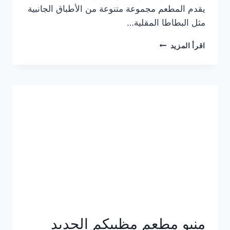
يقدم المطعم مجموعة متنوعة من الأطباق الجانبية
مثل البطاطا المقلية…
أسعار
اقرأ المزيد
منيو
مطعم
جان
برجر
الجديد
كامل
وعناوين
الفروع
منيو مطعم مظبيكم الجديد