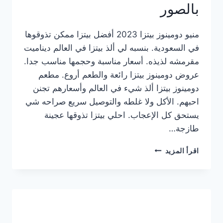
بالصور
منيو دومينوز بيتزا 2023 أفضل بيتزا ممكن تذوقوها
في السعودية. بنسبه لي ألذ بيتزا في العالم ديناميت
مقرمشه لذيذه. أسعار مناسبة وحجمها مناسب جدا.
عروض دومينوز بيتزا رائعة والطعم أروع. مطعم
دومينوز بيتزا ألذ شيء في العالم وأسعارهم تجنن
احبهم. الأكل ولا غلطه والتوصيل سريع صراحه شي
يستحق كل الإعجاب. احلي بيتزا تذوقها عجينة
طازجة…
منيو
اقرأ المزيد
دومينوز
بيتزا
2023
–
أسعار
المنيو
الجديد