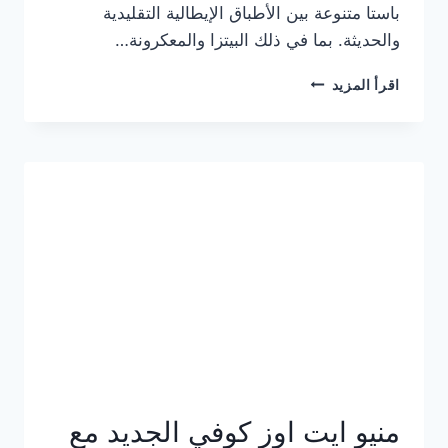
باستا متنوعة بين الأطباق الإيطالية التقليدية
والحديثة. بما في ذلك البيتزا والمعكرونة…
أسعار
اقرأ المزيد
منيو
كازا
باستا
الجديد
كامل
وعناوين
الفروع
منيو ايت اوز كوفي الجديد مع