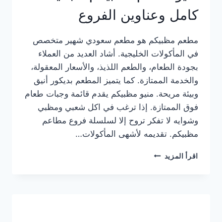
كامل وعناوين الفروع
مطعم مظبيكم هو مطعم سعودي شهير متخصص
في المأكولات الخليجية. أشاد العديد من العملاء
بجودة الطعام، والطعم اللذيذ، والأسعار المعقولة،
والخدمة الممتازة. كما يتميز المطعم بديكور أنيق
وبيئة مريحة. منيو مظبيكم يقدم قائمة وجبات طعام
فوق الممتازة. إذا ترغب في اكل شعبي ومظبي
وشوايه لا تفكر تروح إلا لسلسلة فروع مطاعم
مظبيكم. تقديمه لأشهى المأكولات…
منيو
اقرأ المزيد
مطعم
مظبيكم
الجديد
كامل
وعناوين
الفروع