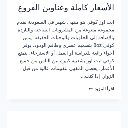
الأسعار كاملة وعناوين الفروع
ايت اوز كوفي هو مقهى شهير في السعودية يقدم
مجموعة متنوعة من المشروبات الساخنة والباردة
بالإضافة إلى الحلويات والوجبات الخفيفة. يتميز
كوفي 8oz بتصميم عصري وطاقم الودود. يوفر
أجواء رائعة للدراسة أو العمل أو الاسترخاء. يتمتع
كوفي ايت اوز بشعبية كبيرة بين الناس من جميع
الأعمار. يحظى المقهي بتقييمات عالية من قبل
الزوار. إذا كنت…
منيو
اقرأ المزيد
ايت
اوز
كوفي
الجديد
مع
الأسعار