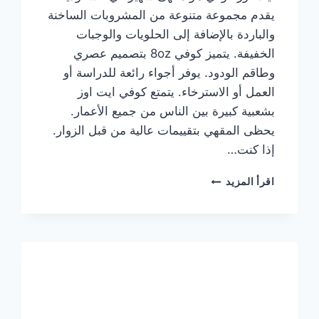
يقدم مجموعة متنوعة من المشروبات الساخنة
والباردة بالإضافة إلى الحلويات والوجبات
الخفيفة. يتميز كوفي 8oz بتصميم عصري
وطاقم الودود. يوفر أجواء رائعة للدراسة أو
العمل أو الاسترخاء. يتمتع كوفي ايت اوز
بشعبية كبيرة بين الناس من جميع الأعمار.
يحظى المقهي بتقييمات عالية من قبل الزوار.
إذا كنت…
منيو
اقرأ المزيد
ايت
اوز
كوفي
الجديد
مع
الأسعار
كاملة
وعناوين
الفروع