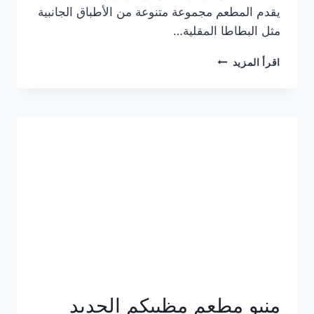
يقدم المطعم مجموعة متنوعة من الأطباق الجانبية
مثل البطاطا المقلية…
أسعار
اقرأ المزيد
منيو
مطعم
جان
برجر
الجديد
كامل
وعناوين
الفروع
منيو مطعم مظبيكم الجديد