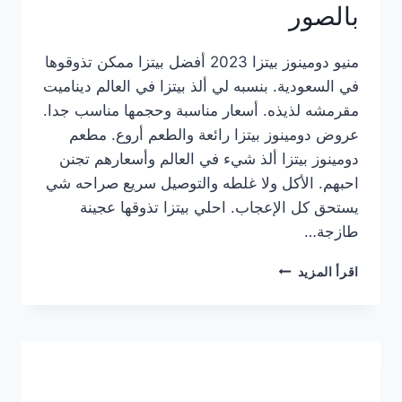
بالصور
منيو دومينوز بيتزا 2023 أفضل بيتزا ممكن تذوقوها
في السعودية. بنسبه لي ألذ بيتزا في العالم ديناميت
مقرمشه لذيذه. أسعار مناسبة وحجمها مناسب جدا.
عروض دومينوز بيتزا رائعة والطعم أروع. مطعم
دومينوز بيتزا ألذ شيء في العالم وأسعارهم تجنن
احبهم. الأكل ولا غلطه والتوصيل سريع صراحه شي
يستحق كل الإعجاب. احلي بيتزا تذوقها عجينة
طازجة…
منيو
اقرأ المزيد
دومينوز
بيتزا
2023
–
أسعار
المنيو
الجديد