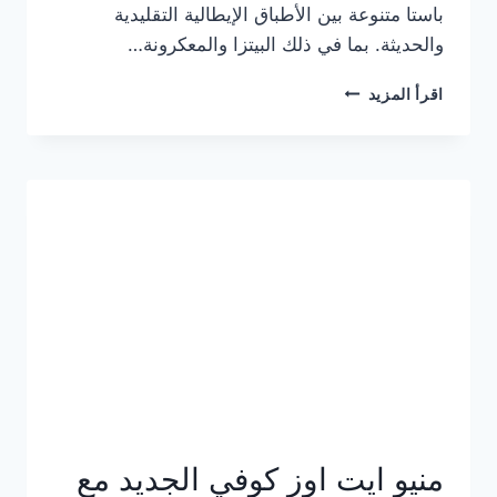
باستا متنوعة بين الأطباق الإيطالية التقليدية
والحديثة. بما في ذلك البيتزا والمعكرونة…
أسعار
اقرأ المزيد
منيو
كازا
باستا
الجديد
كامل
وعناوين
الفروع
منيو ايت اوز كوفي الجديد مع