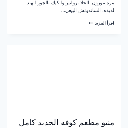
مره موزون. الحلا بروانيز والكيك بالجوز الهند
لذيذه. الساندوتش البيغل…
منيو
اقرأ المزيد
كوفي
هاف
مليون
الجديد
بالأسعار
كاملة
منيو مطعم كوفه الجديد كامل