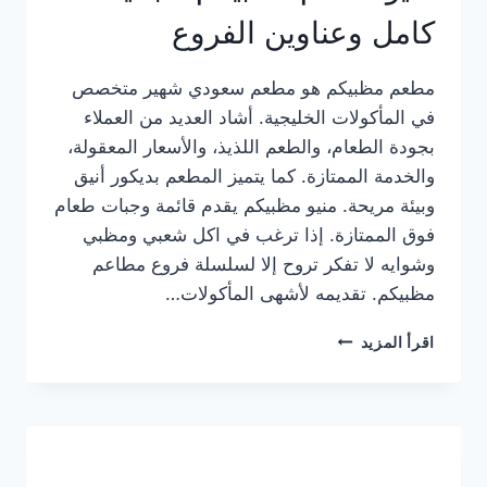
كامل وعناوين الفروع
مطعم مظبيكم هو مطعم سعودي شهير متخصص
في المأكولات الخليجية. أشاد العديد من العملاء
بجودة الطعام، والطعم اللذيذ، والأسعار المعقولة،
والخدمة الممتازة. كما يتميز المطعم بديكور أنيق
وبيئة مريحة. منيو مظبيكم يقدم قائمة وجبات طعام
فوق الممتازة. إذا ترغب في اكل شعبي ومظبي
وشوايه لا تفكر تروح إلا لسلسلة فروع مطاعم
مظبيكم. تقديمه لأشهى المأكولات…
منيو
اقرأ المزيد
مطعم
مظبيكم
الجديد
كامل
وعناوين
الفروع