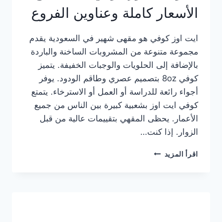
الأسعار كاملة وعناوين الفروع
ايت اوز كوفي هو مقهى شهير في السعودية يقدم
مجموعة متنوعة من المشروبات الساخنة والباردة
بالإضافة إلى الحلويات والوجبات الخفيفة. يتميز
كوفي 8oz بتصميم عصري وطاقم الودود. يوفر
أجواء رائعة للدراسة أو العمل أو الاسترخاء. يتمتع
كوفي ايت اوز بشعبية كبيرة بين الناس من جميع
الأعمار. يحظى المقهي بتقييمات عالية من قبل
الزوار. إذا كنت…
منيو
اقرأ المزيد
ايت
اوز
كوفي
الجديد
مع
الأسعار