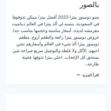
بالصور
منيو دومينوز بيتزا 2023 أفضل بيتزا ممكن تذوقوها
في السعودية. بنسبه لي ألذ بيتزا في العالم ديناميت
مقرمشه لذيذه. أسعار مناسبة وحجمها مناسب جدا.
عروض دومينوز بيتزا رائعة والطعم أروع. مطعم
دومينوز بيتزا ألذ شيء في العالم وأسعارهم تجنن
احبهم. الأكل ولا غلطه والتوصيل سريع صراحه شي
يستحق كل الإعجاب. احلي بيتزا تذوقها عجينة
طازجة…
منيو
اقرأ المزيد
دومينوز
بيتزا
2023
–
أسعار
المنيو
الجديد