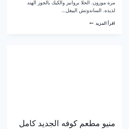
مره موزون. الحلا بروانيز والكيك بالجوز الهند
لذيذه. الساندوتش البيغل…
منيو
اقرأ المزيد
كوفي
هاف
مليون
الجديد
بالأسعار
كاملة
منيو مطعم كوفه الجديد كامل