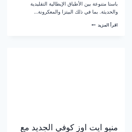
باستا متنوعة بين الأطباق الإيطالية التقليدية
والحديثة. بما في ذلك البيتزا والمعكرونة…
أسعار
اقرأ المزيد
منيو
كازا
باستا
الجديد
كامل
وعناوين
الفروع
منيو ايت اوز كوفي الجديد مع