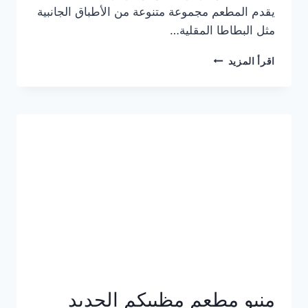
يقدم المطعم مجموعة متنوعة من الأطباق الجانبية
مثل البطاطا المقلية…
أسعار
اقرأ المزيد
منيو
مطعم
جان
برجر
الجديد
كامل
وعناوين
الفروع
منيو مطعم مظبيكم الجديد