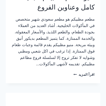
كامل وعناوين الفروع
مطعم مظبيكم هو مطعم سعودي شهير متخصص
في المأكولات الخليجية. أشاد العديد من العملاء
بجودة الطعام، والطعم اللذيذ، والأسعار المعقولة،
والخدمة الممتازة. كما يتميز المطعم بديكور أنيق
وبيئة مريحة. منيو مظبيكم يقدم قائمة وجبات طعام
فوق الممتازة. إذا ترغب في اكل شعبي ومظبي
وشوايه لا تفكر تروح إلا لسلسلة فروع مطاعم
مظبيكم. تقديمه لأشهى المأكولات…
منيو
اقرأ المزيد
مطعم
مظبيكم
الجديد
كامل
وعناوين
الفروع