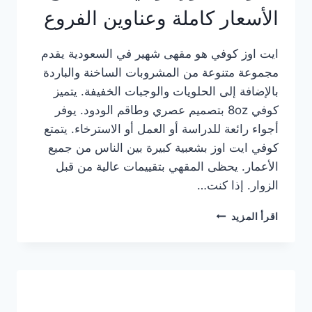
الأسعار كاملة وعناوين الفروع
ايت اوز كوفي هو مقهى شهير في السعودية يقدم
مجموعة متنوعة من المشروبات الساخنة والباردة
بالإضافة إلى الحلويات والوجبات الخفيفة. يتميز
كوفي 8oz بتصميم عصري وطاقم الودود. يوفر
أجواء رائعة للدراسة أو العمل أو الاسترخاء. يتمتع
كوفي ايت اوز بشعبية كبيرة بين الناس من جميع
الأعمار. يحظى المقهي بتقييمات عالية من قبل
الزوار. إذا كنت…
منيو
اقرأ المزيد
ايت
اوز
كوفي
الجديد
مع
الأسعار