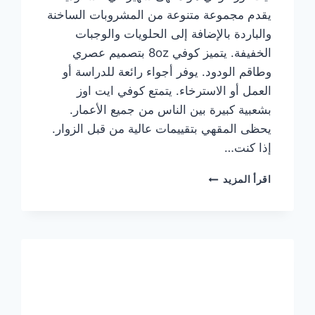
يقدم مجموعة متنوعة من المشروبات الساخنة
والباردة بالإضافة إلى الحلويات والوجبات
الخفيفة. يتميز كوفي 8oz بتصميم عصري
وطاقم الودود. يوفر أجواء رائعة للدراسة أو
العمل أو الاسترخاء. يتمتع كوفي ايت اوز
بشعبية كبيرة بين الناس من جميع الأعمار.
يحظى المقهي بتقييمات عالية من قبل الزوار.
إذا كنت…
منيو
اقرأ المزيد
ايت
اوز
كوفي
الجديد
مع
الأسعار
كاملة
وعناوين
الفروع