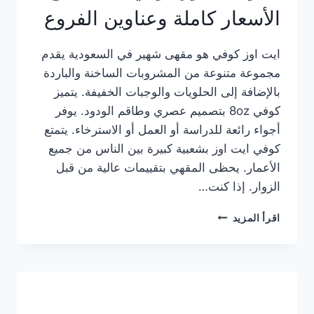
الأسعار كاملة وعناوين الفروع
ايت اوز كوفي هو مقهى شهير في السعودية يقدم
مجموعة متنوعة من المشروبات الساخنة والباردة
بالإضافة إلى الحلويات والوجبات الخفيفة. يتميز
كوفي 8oz بتصميم عصري وطاقم الودود. يوفر
أجواء رائعة للدراسة أو العمل أو الاسترخاء. يتمتع
كوفي ايت اوز بشعبية كبيرة بين الناس من جميع
الأعمار. يحظى المقهي بتقييمات عالية من قبل
الزوار. إذا كنت…
منيو
اقرأ المزيد
ايت
اوز
كوفي
الجديد
مع
الأسعار