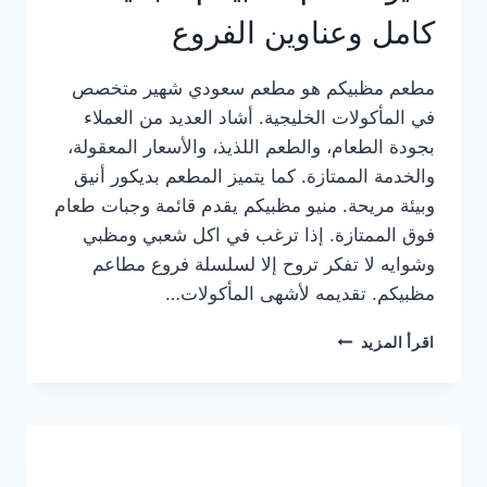
كامل وعناوين الفروع
مطعم مظبيكم هو مطعم سعودي شهير متخصص
في المأكولات الخليجية. أشاد العديد من العملاء
بجودة الطعام، والطعم اللذيذ، والأسعار المعقولة،
والخدمة الممتازة. كما يتميز المطعم بديكور أنيق
وبيئة مريحة. منيو مظبيكم يقدم قائمة وجبات طعام
فوق الممتازة. إذا ترغب في اكل شعبي ومظبي
وشوايه لا تفكر تروح إلا لسلسلة فروع مطاعم
مظبيكم. تقديمه لأشهى المأكولات…
منيو
اقرأ المزيد
مطعم
مظبيكم
الجديد
كامل
وعناوين
الفروع