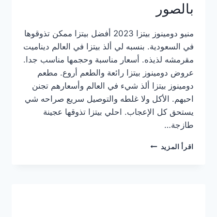
بالصور
منيو دومينوز بيتزا 2023 أفضل بيتزا ممكن تذوقوها
في السعودية. بنسبه لي ألذ بيتزا في العالم ديناميت
مقرمشه لذيذه. أسعار مناسبة وحجمها مناسب جدا.
عروض دومينوز بيتزا رائعة والطعم أروع. مطعم
دومينوز بيتزا ألذ شيء في العالم وأسعارهم تجنن
احبهم. الأكل ولا غلطه والتوصيل سريع صراحه شي
يستحق كل الإعجاب. احلي بيتزا تذوقها عجينة
طازجة…
منيو
اقرأ المزيد
دومينوز
بيتزا
2023
–
أسعار
المنيو
الجديد