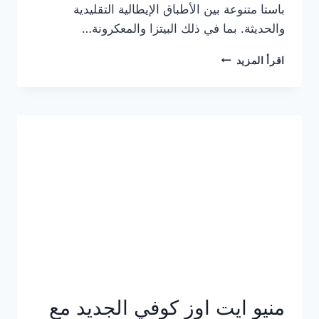
باستا متنوعة بين الأطباق الإيطالية التقليدية
والحديثة. بما في ذلك البيتزا والمعكرونة…
أسعار
اقرأ المزيد
منيو
كازا
باستا
الجديد
كامل
وعناوين
الفروع
منيو ايت اوز كوفي الجديد مع