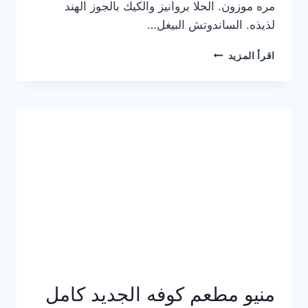
مره موزون. الحلا بروانيز والكيك بالجوز الهند
لذيذه. الساندوتش البيغل…
منيو
اقرأ المزيد
كوفي
هاف
مليون
الجديد
بالأسعار
كاملة
منيو مطعم كوفه الجديد كامل