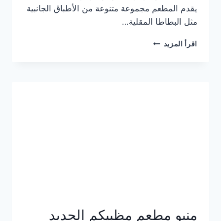
يقدم المطعم مجموعة متنوعة من الأطباق الجانبية
مثل البطاطا المقلية…
أسعار
اقرأ المزيد
منيو
مطعم
جان
برجر
الجديد
كامل
وعناوين
الفروع
منيو مطعم مظبيكم الجديد