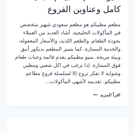
كامل وعناوين الفروع
مطعم مظبيكم هو مطعم سعودي شهير متخصص
في المأكولات الخليجية. أشاد العديد من العملاء
بجودة الطعام، والطعم اللذيذ، والأسعار المعقولة،
والخدمة الممتازة. كما يتميز المطعم بديكور أنيق
وبيئة مريحة. منيو مظبيكم يقدم قائمة وجبات طعام
فوق الممتازة. إذا ترغب في اكل شعبي ومظبي
وشوايه لا تفكر تروح إلا لسلسلة فروع مطاعم
مظبيكم. تقديمه لأشهى المأكولات…
منيو
اقرأ المزيد
مطعم
مظبيكم
الجديد
كامل
وعناوين
الفروع