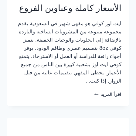
الأسعار كاملة وعناوين الفروع
ايت اوز كوفي هو مقهى شهير في السعودية يقدم
مجموعة متنوعة من المشروبات الساخنة والباردة
بالإضافة إلى الحلويات والوجبات الخفيفة. يتميز
كوفي 8oz بتصميم عصري وطاقم الودود. يوفر
أجواء رائعة للدراسة أو العمل أو الاسترخاء. يتمتع
كوفي ايت اوز بشعبية كبيرة بين الناس من جميع
الأعمار. يحظى المقهي بتقييمات عالية من قبل
الزوار. إذا كنت…
منيو
اقرأ المزيد
ايت
اوز
كوفي
الجديد
مع
الأسعار