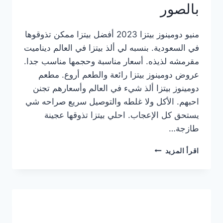
بالصور
منيو دومينوز بيتزا 2023 أفضل بيتزا ممكن تذوقوها
في السعودية. بنسبه لي ألذ بيتزا في العالم ديناميت
مقرمشه لذيذه. أسعار مناسبة وحجمها مناسب جدا.
عروض دومينوز بيتزا رائعة والطعم أروع. مطعم
دومينوز بيتزا ألذ شيء في العالم وأسعارهم تجنن
احبهم. الأكل ولا غلطه والتوصيل سريع صراحه شي
يستحق كل الإعجاب. احلي بيتزا تذوقها عجينة
طازجة…
منيو
اقرأ المزيد
دومينوز
بيتزا
2023
–
أسعار
المنيو
الجديد