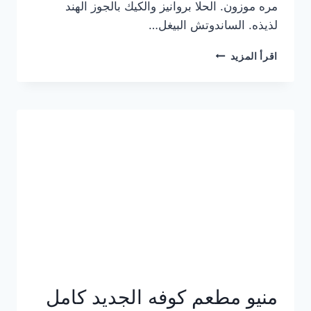
مره موزون. الحلا بروانيز والكيك بالجوز الهند
لذيذه. الساندوتش البيغل…
منيو
اقرأ المزيد
كوفي
هاف
مليون
الجديد
بالأسعار
كاملة
منيو مطعم كوفه الجديد كامل