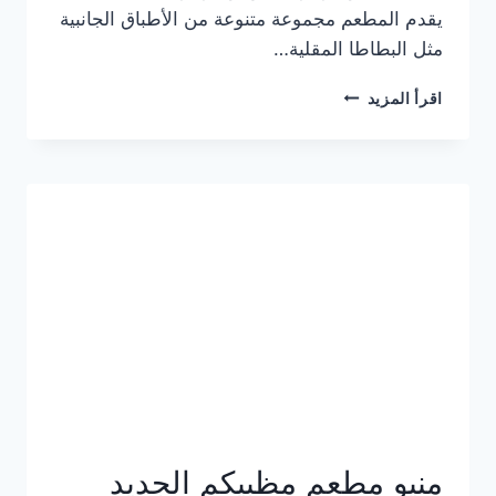
يقدم المطعم مجموعة متنوعة من الأطباق الجانبية
مثل البطاطا المقلية…
أسعار
اقرأ المزيد
منيو
مطعم
جان
برجر
الجديد
كامل
وعناوين
الفروع
منيو مطعم مظبيكم الجديد