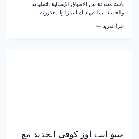
باستا متنوعة بين الأطباق الإيطالية التقليدية
والحديثة. بما في ذلك البيتزا والمعكرونة…
أسعار
اقرأ المزيد
منيو
كازا
باستا
الجديد
كامل
وعناوين
الفروع
منيو ايت اوز كوفي الجديد مع