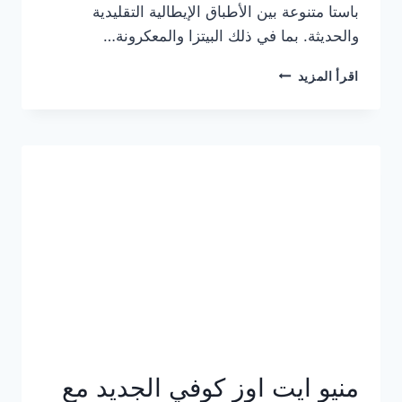
باستا متنوعة بين الأطباق الإيطالية التقليدية
والحديثة. بما في ذلك البيتزا والمعكرونة…
أسعار
اقرأ المزيد
منيو
كازا
باستا
الجديد
كامل
وعناوين
الفروع
منيو ايت اوز كوفي الجديد مع