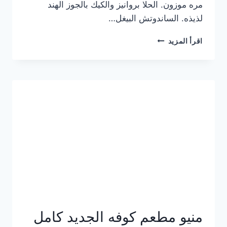
مره موزون. الحلا بروانيز والكيك بالجوز الهند
لذيذه. الساندوتش البيغل…
منيو
اقرأ المزيد
كوفي
هاف
مليون
الجديد
بالأسعار
كاملة
منيو مطعم كوفه الجديد كامل