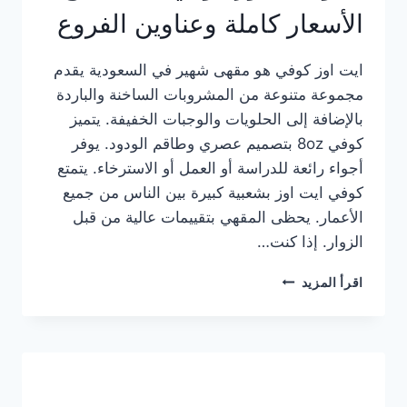
الأسعار كاملة وعناوين الفروع
ايت اوز كوفي هو مقهى شهير في السعودية يقدم
مجموعة متنوعة من المشروبات الساخنة والباردة
بالإضافة إلى الحلويات والوجبات الخفيفة. يتميز
كوفي 8oz بتصميم عصري وطاقم الودود. يوفر
أجواء رائعة للدراسة أو العمل أو الاسترخاء. يتمتع
كوفي ايت اوز بشعبية كبيرة بين الناس من جميع
الأعمار. يحظى المقهي بتقييمات عالية من قبل
الزوار. إذا كنت…
منيو
اقرأ المزيد
ايت
اوز
كوفي
الجديد
مع
الأسعار