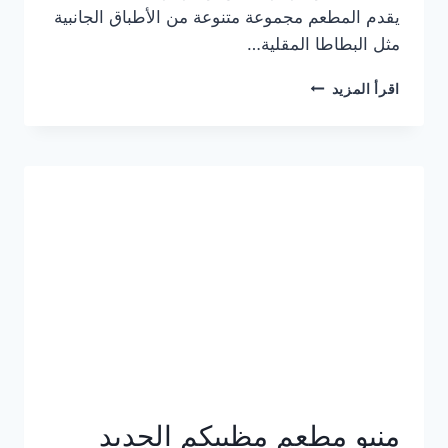
يقدم المطعم مجموعة متنوعة من الأطباق الجانبية
مثل البطاطا المقلية…
أسعار
اقرأ المزيد
منيو
مطعم
جان
برجر
الجديد
كامل
وعناوين
الفروع
منيو مطعم مظبيكم الجديد