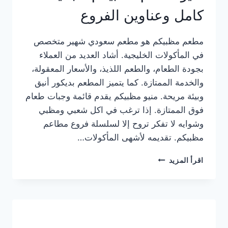
كامل وعناوين الفروع
مطعم مظبيكم هو مطعم سعودي شهير متخصص
في المأكولات الخليجية. أشاد العديد من العملاء
بجودة الطعام، والطعم اللذيذ، والأسعار المعقولة،
والخدمة الممتازة. كما يتميز المطعم بديكور أنيق
وبيئة مريحة. منيو مظبيكم يقدم قائمة وجبات طعام
فوق الممتازة. إذا ترغب في اكل شعبي ومظبي
وشوايه لا تفكر تروح إلا لسلسلة فروع مطاعم
مظبيكم. تقديمه لأشهى المأكولات…
منيو
اقرأ المزيد
مطعم
مظبيكم
الجديد
كامل
وعناوين
الفروع