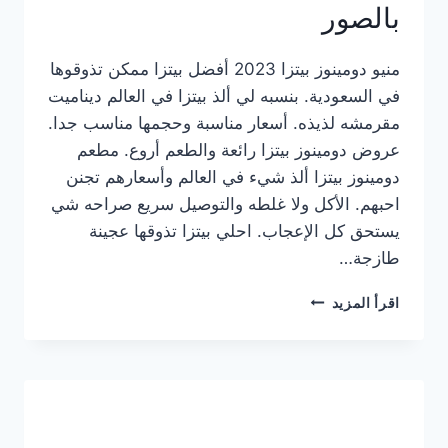
بالصور
منيو دومينوز بيتزا 2023 أفضل بيتزا ممكن تذوقوها
في السعودية. بنسبه لي ألذ بيتزا في العالم ديناميت
مقرمشه لذيذه. أسعار مناسبة وحجمها مناسب جدا.
عروض دومينوز بيتزا رائعة والطعم أروع. مطعم
دومينوز بيتزا ألذ شيء في العالم وأسعارهم تجنن
احبهم. الأكل ولا غلطه والتوصيل سريع صراحه شي
يستحق كل الإعجاب. احلي بيتزا تذوقها عجينة
طازجة…
منيو
اقرأ المزيد
دومينوز
بيتزا
2023
–
أسعار
المنيو
الجديد