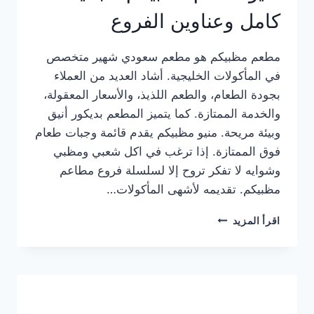
كامل وعناوين الفروع
مطعم مظبيكم هو مطعم سعودي شهير متخصص
في المأكولات الخليجية. أشاد العديد من العملاء
بجودة الطعام، والطعم اللذيذ، والأسعار المعقولة،
والخدمة الممتازة. كما يتميز المطعم بديكور أنيق
وبيئة مريحة. منيو مظبيكم يقدم قائمة وجبات طعام
فوق الممتازة. إذا ترغب في اكل شعبي ومظبي
وشوايه لا تفكر تروح إلا لسلسلة فروع مطاعم
مظبيكم. تقديمه لأشهى المأكولات…
منيو
اقرأ المزيد
مطعم
مظبيكم
الجديد
كامل
وعناوين
الفروع