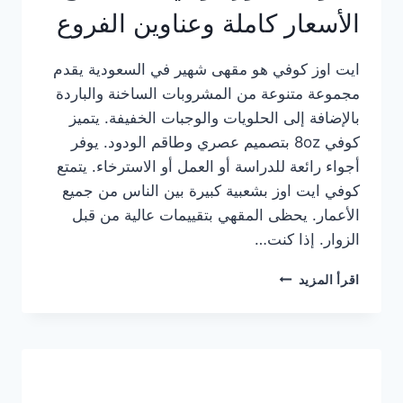
الأسعار كاملة وعناوين الفروع
ايت اوز كوفي هو مقهى شهير في السعودية يقدم
مجموعة متنوعة من المشروبات الساخنة والباردة
بالإضافة إلى الحلويات والوجبات الخفيفة. يتميز
كوفي 8oz بتصميم عصري وطاقم الودود. يوفر
أجواء رائعة للدراسة أو العمل أو الاسترخاء. يتمتع
كوفي ايت اوز بشعبية كبيرة بين الناس من جميع
الأعمار. يحظى المقهي بتقييمات عالية من قبل
الزوار. إذا كنت…
منيو
اقرأ المزيد
ايت
اوز
كوفي
الجديد
مع
الأسعار