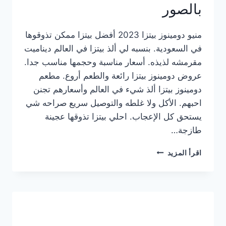
بالصور
منيو دومينوز بيتزا 2023 أفضل بيتزا ممكن تذوقوها
في السعودية. بنسبه لي ألذ بيتزا في العالم ديناميت
مقرمشه لذيذه. أسعار مناسبة وحجمها مناسب جدا.
عروض دومينوز بيتزا رائعة والطعم أروع. مطعم
دومينوز بيتزا ألذ شيء في العالم وأسعارهم تجنن
احبهم. الأكل ولا غلطه والتوصيل سريع صراحه شي
يستحق كل الإعجاب. احلي بيتزا تذوقها عجينة
طازجة…
منيو
اقرأ المزيد
دومينوز
بيتزا
2023
–
أسعار
المنيو
الجديد