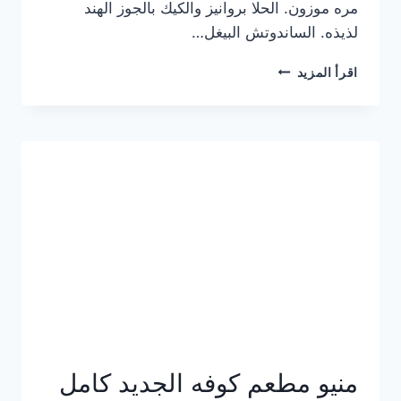
مره موزون. الحلا بروانيز والكيك بالجوز الهند
لذيذه. الساندوتش البيغل…
منيو
اقرأ المزيد
كوفي
هاف
مليون
الجديد
بالأسعار
كاملة
منيو مطعم كوفه الجديد كامل