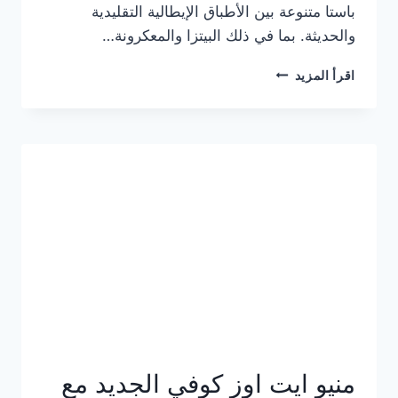
باستا متنوعة بين الأطباق الإيطالية التقليدية
والحديثة. بما في ذلك البيتزا والمعكرونة…
أسعار
اقرأ المزيد
منيو
كازا
باستا
الجديد
كامل
وعناوين
الفروع
منيو ايت اوز كوفي الجديد مع