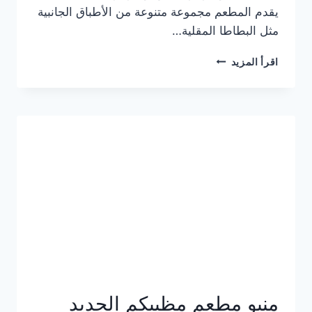
يقدم المطعم مجموعة متنوعة من الأطباق الجانبية
مثل البطاطا المقلية…
أسعار
اقرأ المزيد
منيو
مطعم
جان
برجر
الجديد
كامل
وعناوين
الفروع
منيو مطعم مظبيكم الجديد