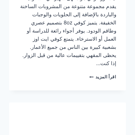
يقدم مجموعة متنوعة من المشروبات الساخنة
والباردة بالإضافة إلى الحلويات والوجبات
الخفيفة. يتميز كوفي 8oz بتصميم عصري
وطاقم الودود. يوفر أجواء رائعة للدراسة أو
العمل أو الاسترخاء. يتمتع كوفي ايت اوز
بشعبية كبيرة بين الناس من جميع الأعمار.
يحظى المقهي بتقييمات عالية من قبل الزوار.
إذا كنت…
منيو
اقرأ المزيد
ايت
اوز
كوفي
الجديد
مع
الأسعار
كاملة
وعناوين
الفروع