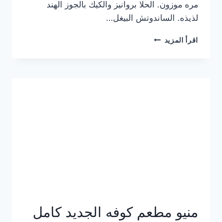
مره موزون. الحلا بروانيز والكيك بالجوز الهند
لذيذه. الساندوتش البيغل…
منيو
اقرأ المزيد
كوفي
هاف
مليون
الجديد
بالأسعار
كاملة
منيو مطعم كوفه الجديد كامل