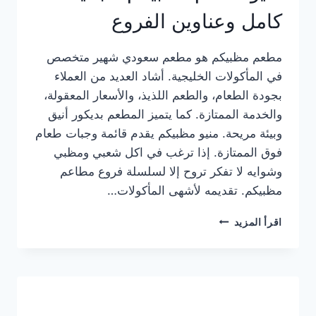
كامل وعناوين الفروع
مطعم مظبيكم هو مطعم سعودي شهير متخصص
في المأكولات الخليجية. أشاد العديد من العملاء
بجودة الطعام، والطعم اللذيذ، والأسعار المعقولة،
والخدمة الممتازة. كما يتميز المطعم بديكور أنيق
وبيئة مريحة. منيو مظبيكم يقدم قائمة وجبات طعام
فوق الممتازة. إذا ترغب في اكل شعبي ومظبي
وشوايه لا تفكر تروح إلا لسلسلة فروع مطاعم
مظبيكم. تقديمه لأشهى المأكولات…
منيو
اقرأ المزيد
مطعم
مظبيكم
الجديد
كامل
وعناوين
الفروع