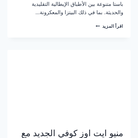
باستا متنوعة بين الأطباق الإيطالية التقليدية
والحديثة. بما في ذلك البيتزا والمعكرونة…
أسعار
اقرأ المزيد
منيو
كازا
باستا
الجديد
كامل
وعناوين
الفروع
منيو ايت اوز كوفي الجديد مع