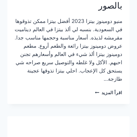
بالصور
منيو دومينوز بيتزا 2023 أفضل بيتزا ممكن تذوقوها
في السعودية. بنسبه لي ألذ بيتزا في العالم ديناميت
مقرمشه لذيذه. أسعار مناسبة وحجمها مناسب جدا.
عروض دومينوز بيتزا رائعة والطعم أروع. مطعم
دومينوز بيتزا ألذ شيء في العالم وأسعارهم تجنن
احبهم. الأكل ولا غلطه والتوصيل سريع صراحه شي
يستحق كل الإعجاب. احلي بيتزا تذوقها عجينة
طازجة…
منيو
اقرأ المزيد
دومينوز
بيتزا
2023
–
أسعار
المنيو
الجديد