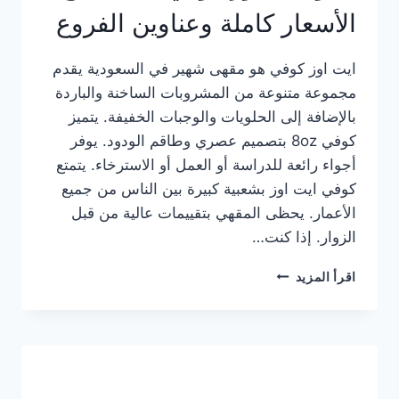
الأسعار كاملة وعناوين الفروع
ايت اوز كوفي هو مقهى شهير في السعودية يقدم
مجموعة متنوعة من المشروبات الساخنة والباردة
بالإضافة إلى الحلويات والوجبات الخفيفة. يتميز
كوفي 8oz بتصميم عصري وطاقم الودود. يوفر
أجواء رائعة للدراسة أو العمل أو الاسترخاء. يتمتع
كوفي ايت اوز بشعبية كبيرة بين الناس من جميع
الأعمار. يحظى المقهي بتقييمات عالية من قبل
الزوار. إذا كنت…
منيو
اقرأ المزيد
ايت
اوز
كوفي
الجديد
مع
الأسعار