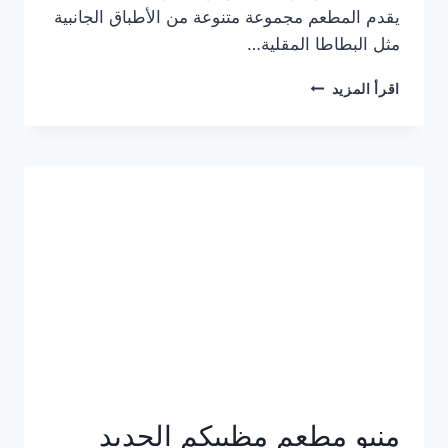
يقدم المطعم مجموعة متنوعة من الأطباق الجانبية
مثل البطاطا المقلية…
أسعار
اقرأ المزيد
منيو
مطعم
جان
برجر
الجديد
كامل
وعناوين
الفروع
منيو مطعم مظبيكم الجديد