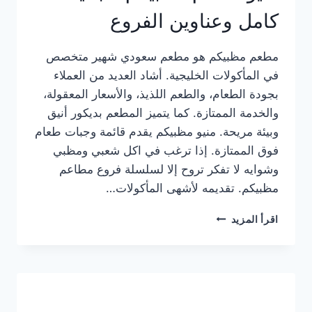
كامل وعناوين الفروع
مطعم مظبيكم هو مطعم سعودي شهير متخصص
في المأكولات الخليجية. أشاد العديد من العملاء
بجودة الطعام، والطعم اللذيذ، والأسعار المعقولة،
والخدمة الممتازة. كما يتميز المطعم بديكور أنيق
وبيئة مريحة. منيو مظبيكم يقدم قائمة وجبات طعام
فوق الممتازة. إذا ترغب في اكل شعبي ومظبي
وشوايه لا تفكر تروح إلا لسلسلة فروع مطاعم
مظبيكم. تقديمه لأشهى المأكولات…
منيو
اقرأ المزيد
مطعم
مظبيكم
الجديد
كامل
وعناوين
الفروع