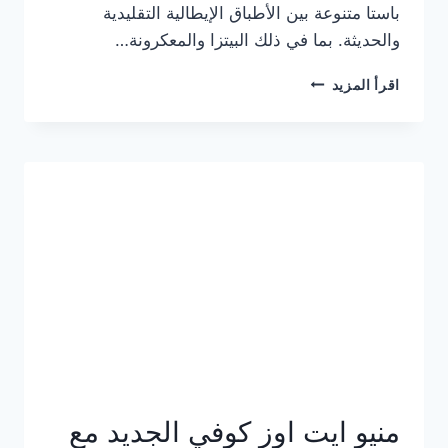
باستا متنوعة بين الأطباق الإيطالية التقليدية
والحديثة. بما في ذلك البيتزا والمعكرونة…
أسعار
اقرأ المزيد
منيو
كازا
باستا
الجديد
كامل
وعناوين
الفروع
منيو ايت اوز كوفي الجديد مع