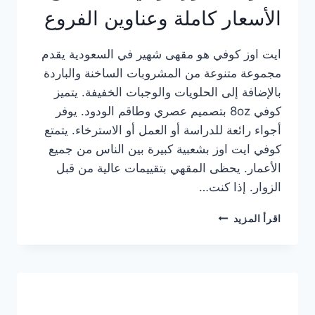
الأسعار كاملة وعناوين الفروع
ايت اوز كوفي هو مقهى شهير في السعودية يقدم
مجموعة متنوعة من المشروبات الساخنة والباردة
بالإضافة إلى الحلويات والوجبات الخفيفة. يتميز
كوفي 8oz بتصميم عصري وطاقم الودود. يوفر
أجواء رائعة للدراسة أو العمل أو الاسترخاء. يتمتع
كوفي ايت اوز بشعبية كبيرة بين الناس من جميع
الأعمار. يحظى المقهي بتقييمات عالية من قبل
الزوار. إذا كنت…
منيو
اقرأ المزيد
ايت
اوز
كوفي
الجديد
مع
الأسعار