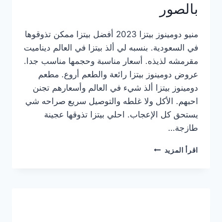
بالصور
منيو دومينوز بيتزا 2023 أفضل بيتزا ممكن تذوقوها
في السعودية. بنسبه لي ألذ بيتزا في العالم ديناميت
مقرمشه لذيذه. أسعار مناسبة وحجمها مناسب جدا.
عروض دومينوز بيتزا رائعة والطعم أروع. مطعم
دومينوز بيتزا ألذ شيء في العالم وأسعارهم تجنن
احبهم. الأكل ولا غلطه والتوصيل سريع صراحه شي
يستحق كل الإعجاب. احلي بيتزا تذوقها عجينة
طازجة…
منيو
اقرأ المزيد
دومينوز
بيتزا
2023
–
أسعار
المنيو
الجديد