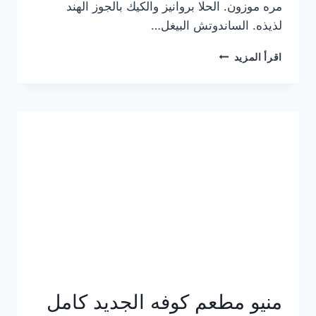
مره موزون. الحلا بروانيز والكيك بالجوز الهند
لذيذه. الساندوتش البيغل…
منيو
اقرأ المزيد
كوفي
هاف
مليون
الجديد
بالأسعار
كاملة
منيو مطعم كوفه الجديد كامل