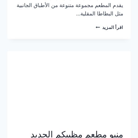
يقدم المطعم مجموعة متنوعة من الأطباق الجانبية
مثل البطاطا المقلية…
أسعار
اقرأ المزيد
منيو
مطعم
جان
برجر
الجديد
كامل
وعناوين
الفروع
منيو مطعم مظبيكم الجديد