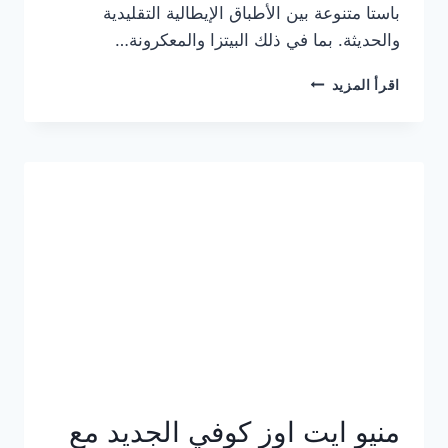
باستا متنوعة بين الأطباق الإيطالية التقليدية
والحديثة. بما في ذلك البيتزا والمعكرونة…
أسعار
اقرأ المزيد
منيو
كازا
باستا
الجديد
كامل
وعناوين
الفروع
منيو ايت اوز كوفي الجديد مع