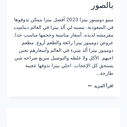
بالصور
منيو دومينوز بيتزا 2023 أفضل بيتزا ممكن تذوقوها
في السعودية. بنسبه لي ألذ بيتزا في العالم ديناميت
مقرمشه لذيذه. أسعار مناسبة وحجمها مناسب جدا.
عروض دومينوز بيتزا رائعة والطعم أروع. مطعم
دومينوز بيتزا ألذ شيء في العالم وأسعارهم تجنن
احبهم. الأكل ولا غلطه والتوصيل سريع صراحه شي
يستحق كل الإعجاب. احلي بيتزا تذوقها عجينة
طازجة…
منيو
اقرأ المزيد
دومينوز
بيتزا
2023
–
أسعار
المنيو
الجديد