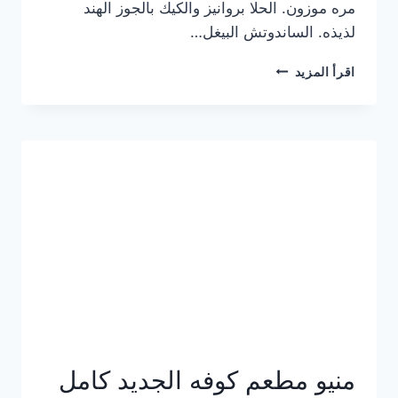
مره موزون. الحلا بروانيز والكيك بالجوز الهند
لذيذه. الساندوتش البيغل…
منيو
اقرأ المزيد
كوفي
هاف
مليون
الجديد
بالأسعار
كاملة
منيو مطعم كوفه الجديد كامل