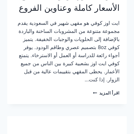
الأسعار كاملة وعناوين الفروع
ايت اوز كوفي هو مقهى شهير في السعودية يقدم
مجموعة متنوعة من المشروبات الساخنة والباردة
بالإضافة إلى الحلويات والوجبات الخفيفة. يتميز
كوفي 8oz بتصميم عصري وطاقم الودود. يوفر
أجواء رائعة للدراسة أو العمل أو الاسترخاء. يتمتع
كوفي ايت اوز بشعبية كبيرة بين الناس من جميع
الأعمار. يحظى المقهي بتقييمات عالية من قبل
الزوار. إذا كنت…
منيو
اقرأ المزيد
ايت
اوز
كوفي
الجديد
مع
الأسعار