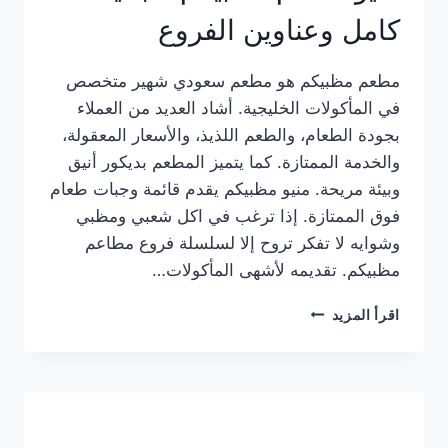
كامل وعناوين الفروع
مطعم مظبيكم هو مطعم سعودي شهير متخصص
في المأكولات الخليجية. أشاد العديد من العملاء
بجودة الطعام، والطعم اللذيذ، والأسعار المعقولة،
والخدمة الممتازة. كما يتميز المطعم بديكور أنيق
وبيئة مريحة. منيو مظبيكم يقدم قائمة وجبات طعام
فوق الممتازة. إذا ترغب في اكل شعبي ومظبي
وشوايه لا تفكر تروح إلا لسلسلة فروع مطاعم
مظبيكم. تقديمه لأشهى المأكولات…
منيو
اقرأ المزيد
مطعم
مظبيكم
الجديد
كامل
وعناوين
الفروع