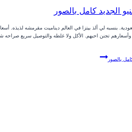
ن تذوقوها في السعودية. بنسبه لي ألذ بيتزا في العالم ديناميت مقرمشه لذ
م وأسعارهم تجنن احبهم. الأكل ولا غلطه والتوصيل سريع صراحه ش