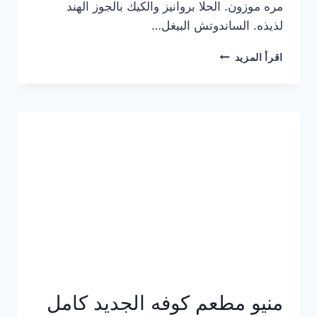
مره موزون. الحلا بروانيز والكيك بالجوز الهند
لذيذه. الساندوتش البيغل…
منيو
اقرأ المزيد
كوفي
هاف
مليون
الجديد
بالأسعار
كاملة
منيو مطعم كوفه الجديد كامل