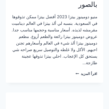
بالصور
منيو دومينوز بيتزا 2023 أفضل بيتزا ممكن تذوقوها
في السعودية. بنسبه لي ألذ بيتزا في العالم ديناميت
مقرمشه لذيذه. أسعار مناسبة وحجمها مناسب جدا.
عروض دومينوز بيتزا رائعة والطعم أروع. مطعم
دومينوز بيتزا ألذ شيء في العالم وأسعارهم تجنن
احبهم. الأكل ولا غلطه والتوصيل سريع صراحه شي
يستحق كل الإعجاب. احلي بيتزا تذوقها عجينة
طازجة…
منيو
اقرأ المزيد
دومينوز
بيتزا
2023
–
أسعار
المنيو
الجديد