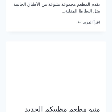
يقدم المطعم مجموعة متنوعة من الأطباق الجانبية
مثل البطاطا المقلية…
أسعار
اقرأ المزيد
منيو
مطعم
جان
برجر
الجديد
كامل
وعناوين
الفروع
منيو مطعم مظبيكم الجديد