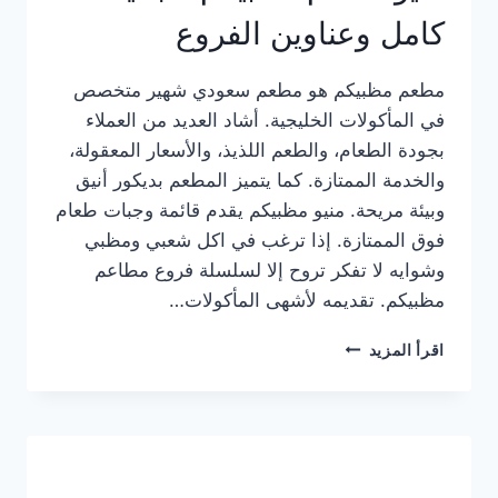
كامل وعناوين الفروع
مطعم مظبيكم هو مطعم سعودي شهير متخصص
في المأكولات الخليجية. أشاد العديد من العملاء
بجودة الطعام، والطعم اللذيذ، والأسعار المعقولة،
والخدمة الممتازة. كما يتميز المطعم بديكور أنيق
وبيئة مريحة. منيو مظبيكم يقدم قائمة وجبات طعام
فوق الممتازة. إذا ترغب في اكل شعبي ومظبي
وشوايه لا تفكر تروح إلا لسلسلة فروع مطاعم
مظبيكم. تقديمه لأشهى المأكولات…
منيو
اقرأ المزيد
مطعم
مظبيكم
الجديد
كامل
وعناوين
الفروع