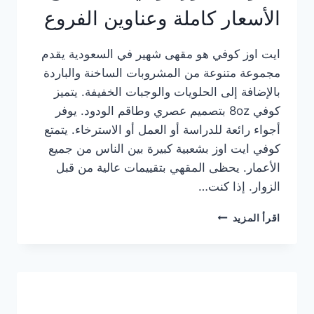
الأسعار كاملة وعناوين الفروع
ايت اوز كوفي هو مقهى شهير في السعودية يقدم
مجموعة متنوعة من المشروبات الساخنة والباردة
بالإضافة إلى الحلويات والوجبات الخفيفة. يتميز
كوفي 8oz بتصميم عصري وطاقم الودود. يوفر
أجواء رائعة للدراسة أو العمل أو الاسترخاء. يتمتع
كوفي ايت اوز بشعبية كبيرة بين الناس من جميع
الأعمار. يحظى المقهي بتقييمات عالية من قبل
الزوار. إذا كنت…
منيو
اقرأ المزيد
ايت
اوز
كوفي
الجديد
مع
الأسعار