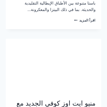
باستا متنوعة بين الأطباق الإيطالية التقليدية
والحديثة. بما في ذلك البيتزا والمعكرونة…
أسعار
اقرأ المزيد
منيو
كازا
باستا
الجديد
كامل
وعناوين
الفروع
منيو ايت اوز كوفي الجديد مع