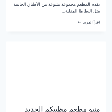
يقدم المطعم مجموعة متنوعة من الأطباق الجانبية
مثل البطاطا المقلية…
أسعار
اقرأ المزيد
منيو
مطعم
جان
برجر
الجديد
كامل
وعناوين
الفروع
منيو مطعم مظبيكم الجديد