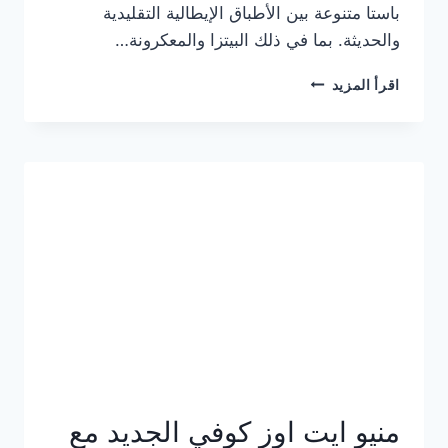
باستا متنوعة بين الأطباق الإيطالية التقليدية
والحديثة. بما في ذلك البيتزا والمعكرونة…
أسعار
اقرأ المزيد
منيو
كازا
باستا
الجديد
كامل
وعناوين
الفروع
منيو ايت اوز كوفي الجديد مع