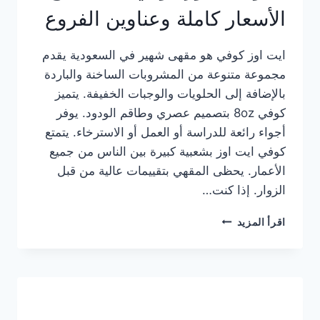
الأسعار كاملة وعناوين الفروع
ايت اوز كوفي هو مقهى شهير في السعودية يقدم
مجموعة متنوعة من المشروبات الساخنة والباردة
بالإضافة إلى الحلويات والوجبات الخفيفة. يتميز
كوفي 8oz بتصميم عصري وطاقم الودود. يوفر
أجواء رائعة للدراسة أو العمل أو الاسترخاء. يتمتع
كوفي ايت اوز بشعبية كبيرة بين الناس من جميع
الأعمار. يحظى المقهي بتقييمات عالية من قبل
الزوار. إذا كنت…
منيو
اقرأ المزيد
ايت
اوز
كوفي
الجديد
مع
الأسعار