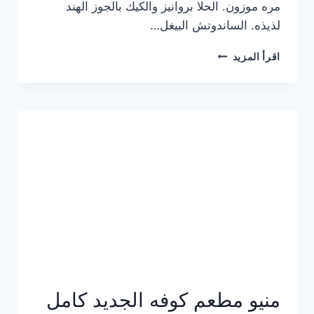
مره موزون. الحلا بروانيز والكيك بالجوز الهند
لذيذه. الساندوتش البيغل…
منيو
اقرأ المزيد
كوفي
هاف
مليون
الجديد
بالأسعار
كاملة
منيو مطعم كوفه الجديد كامل