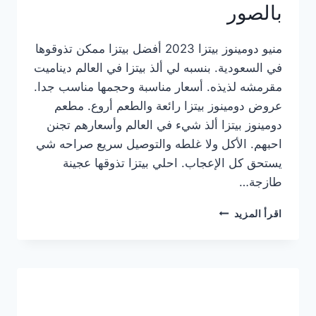
بالصور
منيو دومينوز بيتزا 2023 أفضل بيتزا ممكن تذوقوها
في السعودية. بنسبه لي ألذ بيتزا في العالم ديناميت
مقرمشه لذيذه. أسعار مناسبة وحجمها مناسب جدا.
عروض دومينوز بيتزا رائعة والطعم أروع. مطعم
دومينوز بيتزا ألذ شيء في العالم وأسعارهم تجنن
احبهم. الأكل ولا غلطه والتوصيل سريع صراحه شي
يستحق كل الإعجاب. احلي بيتزا تذوقها عجينة
طازجة…
منيو
اقرأ المزيد
دومينوز
بيتزا
2023
–
أسعار
المنيو
الجديد