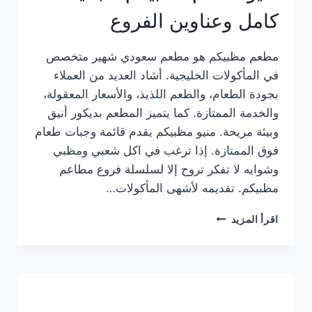
كامل وعناوين الفروع
مطعم مظبيكم هو مطعم سعودي شهير متخصص
في المأكولات الخليجية. أشاد العديد من العملاء
بجودة الطعام، والطعم اللذيذ، والأسعار المعقولة،
والخدمة الممتازة. كما يتميز المطعم بديكور أنيق
وبيئة مريحة. منيو مظبيكم يقدم قائمة وجبات طعام
فوق الممتازة. إذا ترغب في اكل شعبي ومظبي
وشوايه لا تفكر تروح إلا لسلسلة فروع مطاعم
مظبيكم. تقديمه لأشهى المأكولات…
منيو
اقرأ المزيد
مطعم
مظبيكم
الجديد
كامل
وعناوين
الفروع