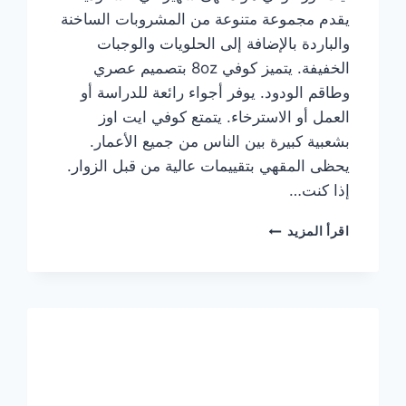
يقدم مجموعة متنوعة من المشروبات الساخنة
والباردة بالإضافة إلى الحلويات والوجبات
الخفيفة. يتميز كوفي 8oz بتصميم عصري
وطاقم الودود. يوفر أجواء رائعة للدراسة أو
العمل أو الاسترخاء. يتمتع كوفي ايت اوز
بشعبية كبيرة بين الناس من جميع الأعمار.
يحظى المقهي بتقييمات عالية من قبل الزوار.
إذا كنت…
منيو
اقرأ المزيد
ايت
اوز
كوفي
الجديد
مع
الأسعار
كاملة
وعناوين
الفروع