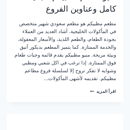
كامل وعناوين الفروع
مطعم مظبيكم هو مطعم سعودي شهير متخصص
في المأكولات الخليجية. أشاد العديد من العملاء
بجودة الطعام، والطعم اللذيذ، والأسعار المعقولة،
والخدمة الممتازة. كما يتميز المطعم بديكور أنيق
وبيئة مريحة. منيو مظبيكم يقدم قائمة وجبات طعام
فوق الممتازة. إذا ترغب في اكل شعبي ومظبي
وشوايه لا تفكر تروح إلا لسلسلة فروع مطاعم
مظبيكم. تقديمه لأشهى المأكولات…
منيو
اقرأ المزيد
مطعم
مظبيكم
الجديد
كامل
وعناوين
الفروع