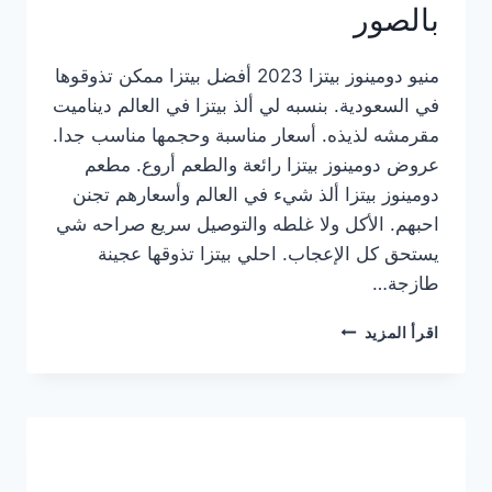
بالصور
منيو دومينوز بيتزا 2023 أفضل بيتزا ممكن تذوقوها
في السعودية. بنسبه لي ألذ بيتزا في العالم ديناميت
مقرمشه لذيذه. أسعار مناسبة وحجمها مناسب جدا.
عروض دومينوز بيتزا رائعة والطعم أروع. مطعم
دومينوز بيتزا ألذ شيء في العالم وأسعارهم تجنن
احبهم. الأكل ولا غلطه والتوصيل سريع صراحه شي
يستحق كل الإعجاب. احلي بيتزا تذوقها عجينة
طازجة…
منيو
اقرأ المزيد
دومينوز
بيتزا
2023
–
أسعار
المنيو
الجديد