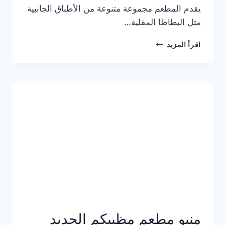
يقدم المطعم مجموعة متنوعة من الأطباق الجانبية
مثل البطاطا المقلية…
أسعار
اقرأ المزيد
منيو
مطعم
جان
برجر
الجديد
كامل
وعناوين
الفروع
منيو مطعم مظبيكم الجديد