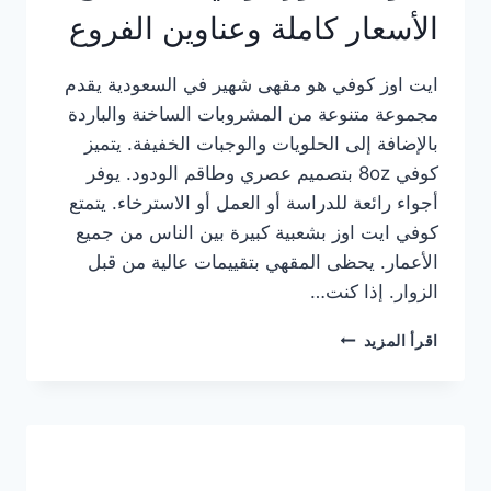
الأسعار كاملة وعناوين الفروع
ايت اوز كوفي هو مقهى شهير في السعودية يقدم
مجموعة متنوعة من المشروبات الساخنة والباردة
بالإضافة إلى الحلويات والوجبات الخفيفة. يتميز
كوفي 8oz بتصميم عصري وطاقم الودود. يوفر
أجواء رائعة للدراسة أو العمل أو الاسترخاء. يتمتع
كوفي ايت اوز بشعبية كبيرة بين الناس من جميع
الأعمار. يحظى المقهي بتقييمات عالية من قبل
الزوار. إذا كنت…
منيو
اقرأ المزيد
ايت
اوز
كوفي
الجديد
مع
الأسعار