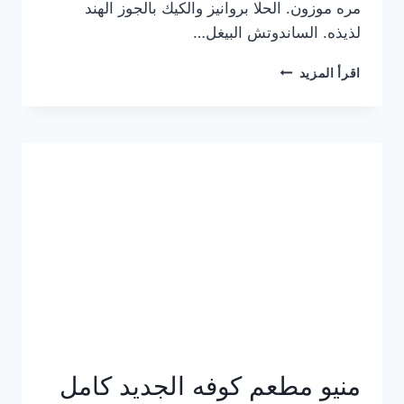
مره موزون. الحلا بروانيز والكيك بالجوز الهند
لذيذه. الساندوتش البيغل…
منيو
اقرأ المزيد
كوفي
هاف
مليون
الجديد
بالأسعار
كاملة
منيو مطعم كوفه الجديد كامل