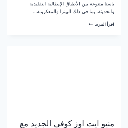
باستا متنوعة بين الأطباق الإيطالية التقليدية
والحديثة. بما في ذلك البيتزا والمعكرونة…
أسعار
اقرأ المزيد
منيو
كازا
باستا
الجديد
كامل
وعناوين
الفروع
منيو ايت اوز كوفي الجديد مع