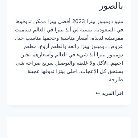
بالصور
منيو دومينوز بيتزا 2023 أفضل بيتزا ممكن تذوقوها
في السعودية. بنسبه لي ألذ بيتزا في العالم ديناميت
مقرمشه لذيذه. أسعار مناسبة وحجمها مناسب جدا.
عروض دومينوز بيتزا رائعة والطعم أروع. مطعم
دومينوز بيتزا ألذ شيء في العالم وأسعارهم تجنن
احبهم. الأكل ولا غلطه والتوصيل سريع صراحه شي
يستحق كل الإعجاب. احلي بيتزا تذوقها عجينة
طازجة…
منيو
اقرأ المزيد
دومينوز
بيتزا
2023
–
أسعار
المنيو
الجديد