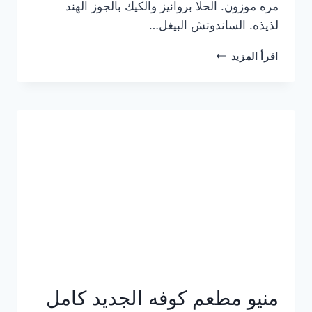
مره موزون. الحلا بروانيز والكيك بالجوز الهند
لذيذه. الساندوتش البيغل…
منيو
اقرأ المزيد
كوفي
هاف
مليون
الجديد
بالأسعار
كاملة
منيو مطعم كوفه الجديد كامل