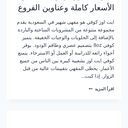
الأسعار كاملة وعناوين الفروع
ايت اوز كوفي هو مقهى شهير في السعودية يقدم
مجموعة متنوعة من المشروبات الساخنة والباردة
بالإضافة إلى الحلويات والوجبات الخفيفة. يتميز
كوفي 8oz بتصميم عصري وطاقم الودود. يوفر
أجواء رائعة للدراسة أو العمل أو الاسترخاء. يتمتع
كوفي ايت اوز بشعبية كبيرة بين الناس من جميع
الأعمار. يحظى المقهي بتقييمات عالية من قبل
الزوار. إذا كنت…
منيو
اقرأ المزيد
ايت
اوز
كوفي
الجديد
مع
الأسعار