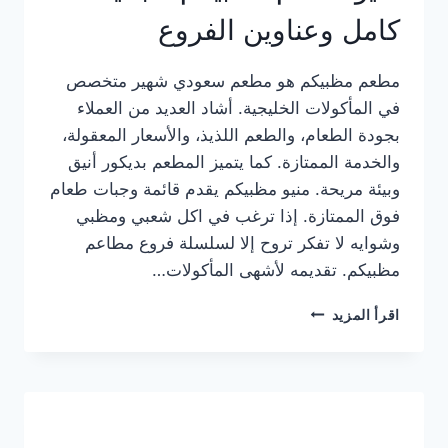
كامل وعناوين الفروع
مطعم مظبيكم هو مطعم سعودي شهير متخصص
في المأكولات الخليجية. أشاد العديد من العملاء
بجودة الطعام، والطعم اللذيذ، والأسعار المعقولة،
والخدمة الممتازة. كما يتميز المطعم بديكور أنيق
وبيئة مريحة. منيو مظبيكم يقدم قائمة وجبات طعام
فوق الممتازة. إذا ترغب في اكل شعبي ومظبي
وشوايه لا تفكر تروح إلا لسلسلة فروع مطاعم
مظبيكم. تقديمه لأشهى المأكولات…
منيو
اقرأ المزيد
مطعم
مظبيكم
الجديد
كامل
وعناوين
الفروع