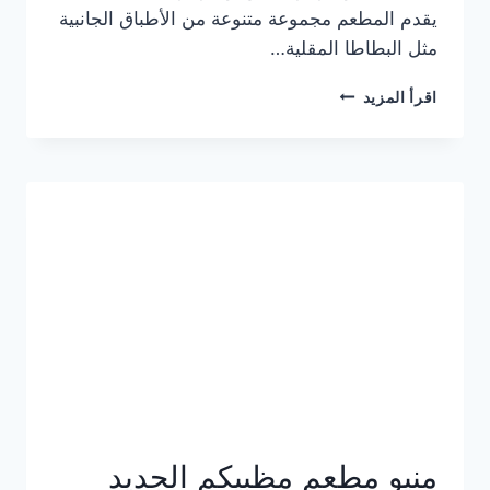
يقدم المطعم مجموعة متنوعة من الأطباق الجانبية
مثل البطاطا المقلية…
أسعار
اقرأ المزيد
منيو
مطعم
جان
برجر
الجديد
كامل
وعناوين
الفروع
منيو مطعم مظبيكم الجديد