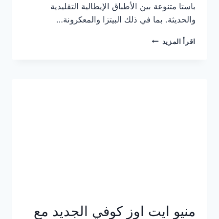
باستا متنوعة بين الأطباق الإيطالية التقليدية
والحديثة. بما في ذلك البيتزا والمعكرونة…
أسعار
اقرأ المزيد
منيو
كازا
باستا
الجديد
كامل
وعناوين
الفروع
منيو ايت اوز كوفي الجديد مع