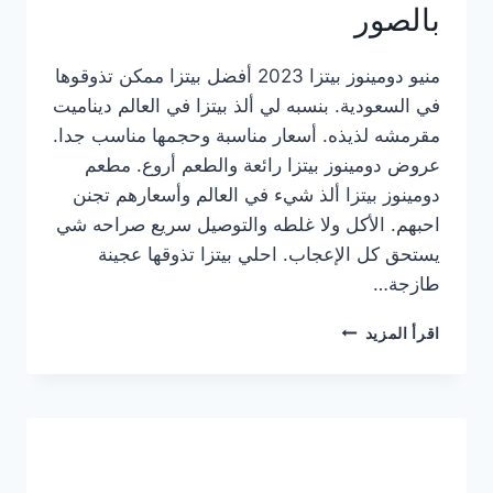
بالصور
منيو دومينوز بيتزا 2023 أفضل بيتزا ممكن تذوقوها
في السعودية. بنسبه لي ألذ بيتزا في العالم ديناميت
مقرمشه لذيذه. أسعار مناسبة وحجمها مناسب جدا.
عروض دومينوز بيتزا رائعة والطعم أروع. مطعم
دومينوز بيتزا ألذ شيء في العالم وأسعارهم تجنن
احبهم. الأكل ولا غلطه والتوصيل سريع صراحه شي
يستحق كل الإعجاب. احلي بيتزا تذوقها عجينة
طازجة…
منيو
اقرأ المزيد
دومينوز
بيتزا
2023
–
أسعار
المنيو
الجديد