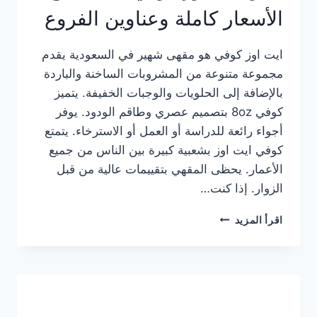
الأسعار كاملة وعناوين الفروع
ايت اوز كوفي هو مقهى شهير في السعودية يقدم
مجموعة متنوعة من المشروبات الساخنة والباردة
بالإضافة إلى الحلويات والوجبات الخفيفة. يتميز
كوفي 8oz بتصميم عصري وطاقم الودود. يوفر
أجواء رائعة للدراسة أو العمل أو الاسترخاء. يتمتع
كوفي ايت اوز بشعبية كبيرة بين الناس من جميع
الأعمار. يحظى المقهي بتقييمات عالية من قبل
الزوار. إذا كنت…
منيو
اقرأ المزيد
ايت
اوز
كوفي
الجديد
مع
الأسعار