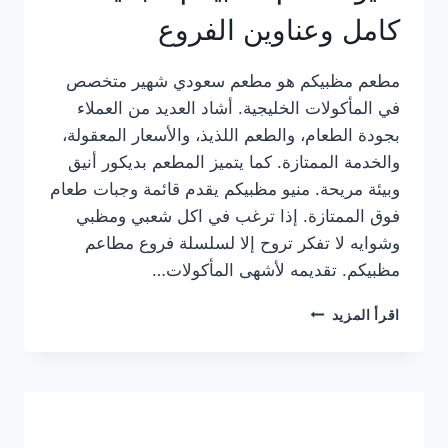
كامل وعناوين الفروع
مطعم مظبيكم هو مطعم سعودي شهير متخصص
في المأكولات الخليجية. أشاد العديد من العملاء
بجودة الطعام، والطعم اللذيذ، والأسعار المعقولة،
والخدمة الممتازة. كما يتميز المطعم بديكور أنيق
وبيئة مريحة. منيو مظبيكم يقدم قائمة وجبات طعام
فوق الممتازة. إذا ترغب في اكل شعبي ومظبي
وشوايه لا تفكر تروح إلا لسلسلة فروع مطاعم
مظبيكم. تقديمه لأشهى المأكولات…
منيو
اقرأ المزيد
مطعم
مظبيكم
الجديد
كامل
وعناوين
الفروع