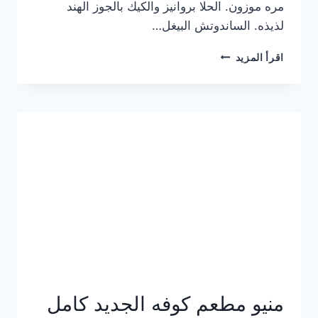
مره موزون. الحلا بروانيز والكيك بالجوز الهند
لذيذه. الساندوتش البيغل…
منيو
اقرأ المزيد
كوفي
هاف
مليون
الجديد
بالأسعار
كاملة
منيو مطعم كوفه الجديد كامل