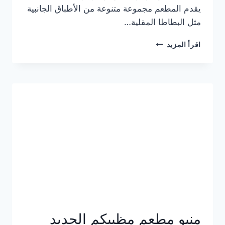
يقدم المطعم مجموعة متنوعة من الأطباق الجانبية
مثل البطاطا المقلية…
أسعار
اقرأ المزيد
منيو
مطعم
جان
برجر
الجديد
كامل
وعناوين
الفروع
منيو مطعم مظبيكم الجديد