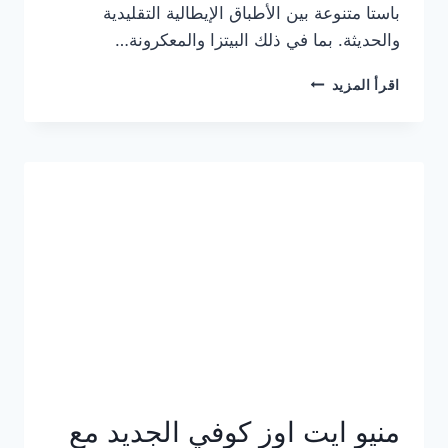
باستا متنوعة بين الأطباق الإيطالية التقليدية
والحديثة. بما في ذلك البيتزا والمعكرونة…
أسعار
اقرأ المزيد
منيو
كازا
باستا
الجديد
كامل
وعناوين
الفروع
منيو ايت اوز كوفي الجديد مع