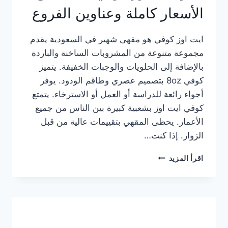
الأسعار كاملة وعناوين الفروع
ايت اوز كوفي هو مقهى شهير في السعودية يقدم
مجموعة متنوعة من المشروبات الساخنة والباردة
بالإضافة إلى الحلويات والوجبات الخفيفة. يتميز
كوفي 8oz بتصميم عصري وطاقم الودود. يوفر
أجواء رائعة للدراسة أو العمل أو الاسترخاء. يتمتع
كوفي ايت اوز بشعبية كبيرة بين الناس من جميع
الأعمار. يحظى المقهي بتقييمات عالية من قبل
الزوار. إذا كنت…
منيو
اقرأ المزيد
ايت
اوز
كوفي
الجديد
مع
الأسعار