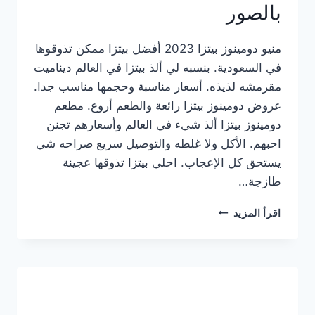
بالصور
منيو دومينوز بيتزا 2023 أفضل بيتزا ممكن تذوقوها
في السعودية. بنسبه لي ألذ بيتزا في العالم ديناميت
مقرمشه لذيذه. أسعار مناسبة وحجمها مناسب جدا.
عروض دومينوز بيتزا رائعة والطعم أروع. مطعم
دومينوز بيتزا ألذ شيء في العالم وأسعارهم تجنن
احبهم. الأكل ولا غلطه والتوصيل سريع صراحه شي
يستحق كل الإعجاب. احلي بيتزا تذوقها عجينة
طازجة…
منيو
اقرأ المزيد
دومينوز
بيتزا
2023
–
أسعار
المنيو
الجديد