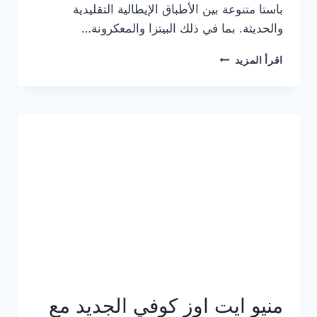
باستا متنوعة بين الأطباق الإيطالية التقليدية
والحديثة. بما في ذلك البيتزا والمعكرونة…
أسعار
اقرأ المزيد
منيو
كازا
باستا
الجديد
كامل
وعناوين
الفروع
منيو ايت اوز كوفي الجديد مع