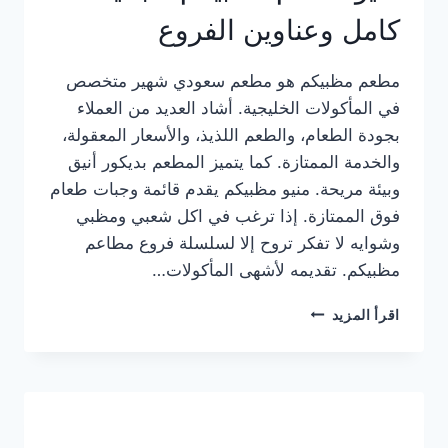
كامل وعناوين الفروع
مطعم مظبيكم هو مطعم سعودي شهير متخصص
في المأكولات الخليجية. أشاد العديد من العملاء
بجودة الطعام، والطعم اللذيذ، والأسعار المعقولة،
والخدمة الممتازة. كما يتميز المطعم بديكور أنيق
وبيئة مريحة. منيو مظبيكم يقدم قائمة وجبات طعام
فوق الممتازة. إذا ترغب في اكل شعبي ومظبي
وشوايه لا تفكر تروح إلا لسلسلة فروع مطاعم
مظبيكم. تقديمه لأشهى المأكولات…
منيو
اقرأ المزيد
مطعم
مظبيكم
الجديد
كامل
وعناوين
الفروع