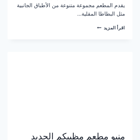
يقدم المطعم مجموعة متنوعة من الأطباق الجانبية
مثل البطاطا المقلية…
أسعار
اقرأ المزيد
منيو
مطعم
جان
برجر
الجديد
كامل
وعناوين
الفروع
منيو مطعم مظبيكم الجديد