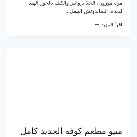
مره موزون. الحلا بروانيز والكيك بالجوز الهند
لذيذه. الساندوتش البيغل…
منيو
اقرأ المزيد
كوفي
هاف
مليون
الجديد
بالأسعار
كاملة
منيو مطعم كوفه الجديد كامل