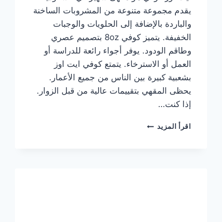
يقدم مجموعة متنوعة من المشروبات الساخنة
والباردة بالإضافة إلى الحلويات والوجبات
الخفيفة. يتميز كوفي 8oz بتصميم عصري
وطاقم الودود. يوفر أجواء رائعة للدراسة أو
العمل أو الاسترخاء. يتمتع كوفي ايت اوز
بشعبية كبيرة بين الناس من جميع الأعمار.
يحظى المقهي بتقييمات عالية من قبل الزوار.
إذا كنت…
منيو
اقرأ المزيد
ايت
اوز
كوفي
الجديد
مع
الأسعار
كاملة
وعناوين
الفروع