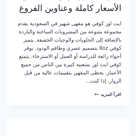
الأسعار كاملة وعناوين الفروع
ايت اوز كوفي هو مقهى شهير في السعودية يقدم
مجموعة متنوعة من المشروبات الساخنة والباردة
بالإضافة إلى الحلويات والوجبات الخفيفة. يتميز
كوفي 8oz بتصميم عصري وطاقم الودود. يوفر
أجواء رائعة للدراسة أو العمل أو الاسترخاء. يتمتع
كوفي ايت اوز بشعبية كبيرة بين الناس من جميع
الأعمار. يحظى المقهي بتقييمات عالية من قبل
الزوار. إذا كنت…
منيو
اقرأ المزيد
ايت
اوز
كوفي
الجديد
مع
الأسعار