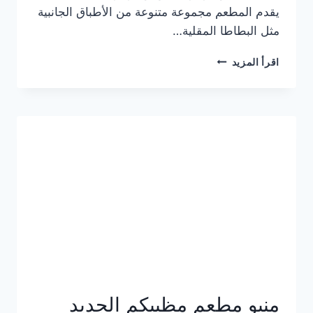
يقدم المطعم مجموعة متنوعة من الأطباق الجانبية
مثل البطاطا المقلية…
أسعار
اقرأ المزيد
منيو
مطعم
جان
برجر
الجديد
كامل
وعناوين
الفروع
منيو مطعم مظبيكم الجديد