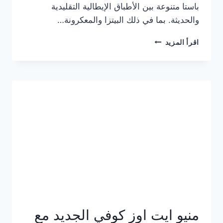
باستا متنوعة بين الأطباق الإيطالية التقليدية
والحديثة. بما في ذلك البيتزا والمعكرونة…
أسعار
اقرأ المزيد
منيو
كازا
باستا
الجديد
كامل
وعناوين
الفروع
منيو ايت اوز كوفي الجديد مع