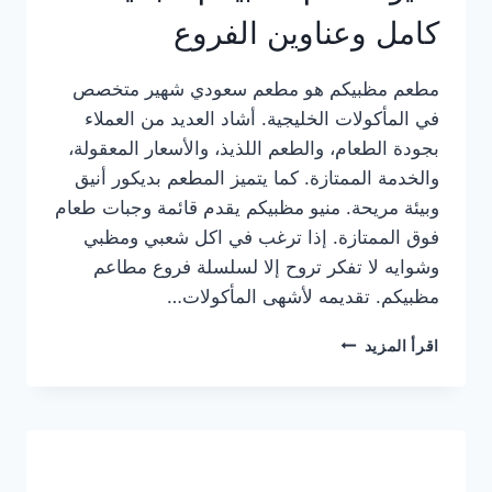
كامل وعناوين الفروع
مطعم مظبيكم هو مطعم سعودي شهير متخصص
في المأكولات الخليجية. أشاد العديد من العملاء
بجودة الطعام، والطعم اللذيذ، والأسعار المعقولة،
والخدمة الممتازة. كما يتميز المطعم بديكور أنيق
وبيئة مريحة. منيو مظبيكم يقدم قائمة وجبات طعام
فوق الممتازة. إذا ترغب في اكل شعبي ومظبي
وشوايه لا تفكر تروح إلا لسلسلة فروع مطاعم
مظبيكم. تقديمه لأشهى المأكولات…
منيو
اقرأ المزيد
مطعم
مظبيكم
الجديد
كامل
وعناوين
الفروع