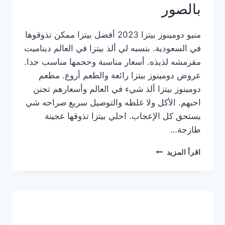
بالصور
منيو دومينوز بيتزا 2023 أفضل بيتزا ممكن تذوقوها
في السعودية. بنسبه لي ألذ بيتزا في العالم ديناميت
مقرمشه لذيذه. أسعار مناسبة وحجمها مناسب جدا.
عروض دومينوز بيتزا رائعة والطعم أروع. مطعم
دومينوز بيتزا ألذ شيء في العالم وأسعارهم تجنن
احبهم. الأكل ولا غلطه والتوصيل سريع صراحه شي
يستحق كل الإعجاب. احلي بيتزا تذوقها عجينة
طازجة…
منيو
اقرأ المزيد
دومينوز
بيتزا
2023
–
أسعار
المنيو
الجديد