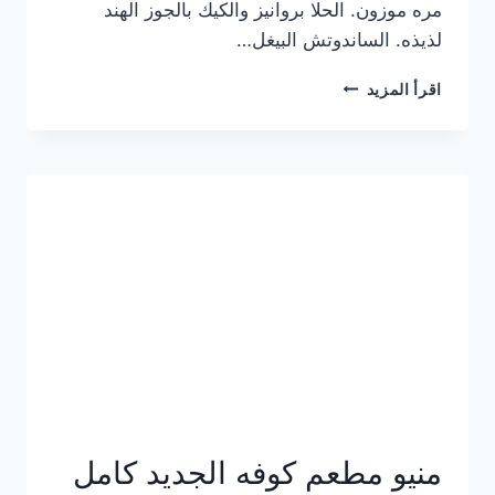
مره موزون. الحلا بروانيز والكيك بالجوز الهند
لذيذه. الساندوتش البيغل…
منيو
اقرأ المزيد
كوفي
هاف
مليون
الجديد
بالأسعار
كاملة
منيو مطعم كوفه الجديد كامل