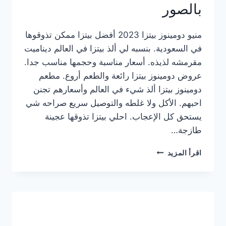
بالصور
منيو دومينوز بيتزا 2023 أفضل بيتزا ممكن تذوقوها
في السعودية. بنسبه لي ألذ بيتزا في العالم ديناميت
مقرمشه لذيذه. أسعار مناسبة وحجمها مناسب جدا.
عروض دومينوز بيتزا رائعة والطعم أروع. مطعم
دومينوز بيتزا ألذ شيء في العالم وأسعارهم تجنن
احبهم. الأكل ولا غلطه والتوصيل سريع صراحه شي
يستحق كل الإعجاب. احلي بيتزا تذوقها عجينة
طازجة…
منيو
اقرأ المزيد
دومينوز
بيتزا
2023
–
أسعار
المنيو
الجديد