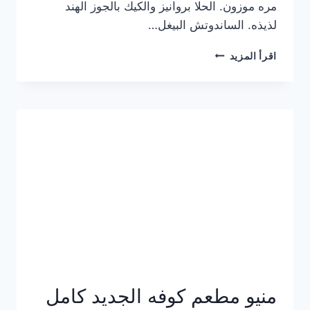
مره موزون. الحلا بروانيز والكيك بالجوز الهند
لذيذه. الساندوتش البيغل…
منيو
اقرأ المزيد
كوفي
هاف
مليون
الجديد
بالأسعار
كاملة
منيو مطعم كوفه الجديد كامل