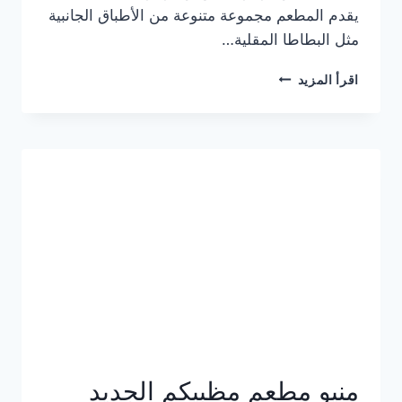
يقدم المطعم مجموعة متنوعة من الأطباق الجانبية
مثل البطاطا المقلية…
أسعار
اقرأ المزيد
منيو
مطعم
جان
برجر
الجديد
كامل
وعناوين
الفروع
منيو مطعم مظبيكم الجديد