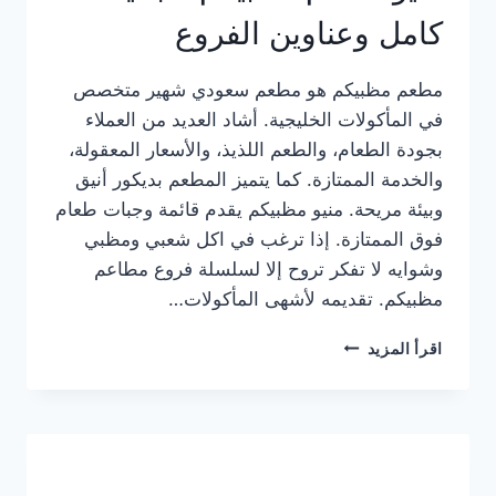
كامل وعناوين الفروع
مطعم مظبيكم هو مطعم سعودي شهير متخصص
في المأكولات الخليجية. أشاد العديد من العملاء
بجودة الطعام، والطعم اللذيذ، والأسعار المعقولة،
والخدمة الممتازة. كما يتميز المطعم بديكور أنيق
وبيئة مريحة. منيو مظبيكم يقدم قائمة وجبات طعام
فوق الممتازة. إذا ترغب في اكل شعبي ومظبي
وشوايه لا تفكر تروح إلا لسلسلة فروع مطاعم
مظبيكم. تقديمه لأشهى المأكولات…
منيو
اقرأ المزيد
مطعم
مظبيكم
الجديد
كامل
وعناوين
الفروع