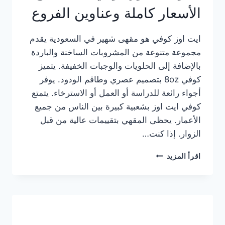
الأسعار كاملة وعناوين الفروع
ايت اوز كوفي هو مقهى شهير في السعودية يقدم
مجموعة متنوعة من المشروبات الساخنة والباردة
بالإضافة إلى الحلويات والوجبات الخفيفة. يتميز
كوفي 8oz بتصميم عصري وطاقم الودود. يوفر
أجواء رائعة للدراسة أو العمل أو الاسترخاء. يتمتع
كوفي ايت اوز بشعبية كبيرة بين الناس من جميع
الأعمار. يحظى المقهي بتقييمات عالية من قبل
الزوار. إذا كنت…
منيو
اقرأ المزيد
ايت
اوز
كوفي
الجديد
مع
الأسعار