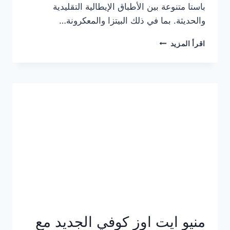
باستا متنوعة بين الأطباق الإيطالية التقليدية
والحديثة. بما في ذلك البيتزا والمعكرونة…
أسعار
اقرأ المزيد
منيو
كازا
باستا
الجديد
كامل
وعناوين
الفروع
منيو ايت اوز كوفي الجديد مع