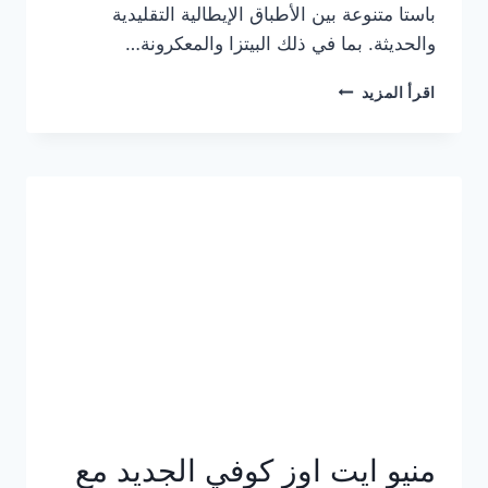
باستا متنوعة بين الأطباق الإيطالية التقليدية
والحديثة. بما في ذلك البيتزا والمعكرونة…
أسعار
اقرأ المزيد
منيو
كازا
باستا
الجديد
كامل
وعناوين
الفروع
منيو ايت اوز كوفي الجديد مع