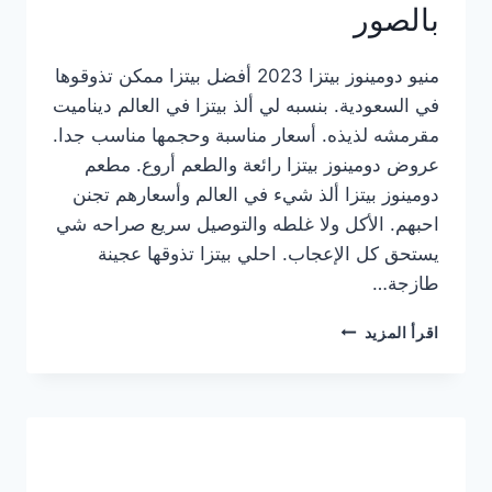
بالصور
منيو دومينوز بيتزا 2023 أفضل بيتزا ممكن تذوقوها
في السعودية. بنسبه لي ألذ بيتزا في العالم ديناميت
مقرمشه لذيذه. أسعار مناسبة وحجمها مناسب جدا.
عروض دومينوز بيتزا رائعة والطعم أروع. مطعم
دومينوز بيتزا ألذ شيء في العالم وأسعارهم تجنن
احبهم. الأكل ولا غلطه والتوصيل سريع صراحه شي
يستحق كل الإعجاب. احلي بيتزا تذوقها عجينة
طازجة…
منيو
اقرأ المزيد
دومينوز
بيتزا
2023
–
أسعار
المنيو
الجديد