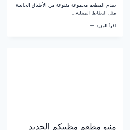
يقدم المطعم مجموعة متنوعة من الأطباق الجانبية
مثل البطاطا المقلية…
أسعار
اقرأ المزيد
منيو
مطعم
جان
برجر
الجديد
كامل
وعناوين
الفروع
منيو مطعم مظبيكم الجديد