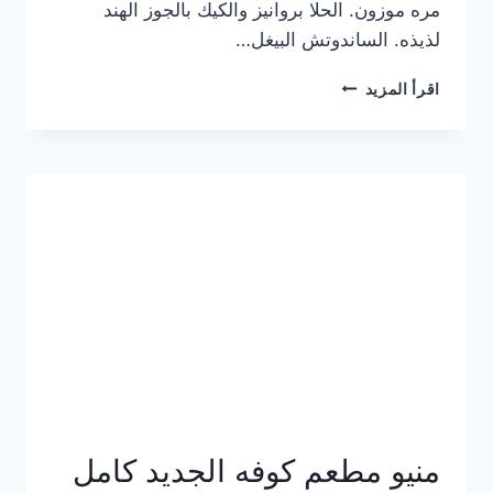
مره موزون. الحلا بروانيز والكيك بالجوز الهند
لذيذه. الساندوتش البيغل…
منيو
اقرأ المزيد
كوفي
هاف
مليون
الجديد
بالأسعار
كاملة
منيو مطعم كوفه الجديد كامل