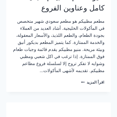
كامل وعناوين الفروع
مطعم مظبيكم هو مطعم سعودي شهير متخصص
في المأكولات الخليجية. أشاد العديد من العملاء
بجودة الطعام، والطعم اللذيذ، والأسعار المعقولة،
والخدمة الممتازة. كما يتميز المطعم بديكور أنيق
وبيئة مريحة. منيو مظبيكم يقدم قائمة وجبات طعام
فوق الممتازة. إذا ترغب في اكل شعبي ومظبي
وشوايه لا تفكر تروح إلا لسلسلة فروع مطاعم
مظبيكم. تقديمه لأشهى المأكولات…
منيو
اقرأ المزيد
مطعم
مظبيكم
الجديد
كامل
وعناوين
الفروع