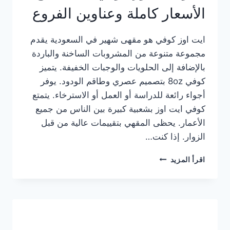
الأسعار كاملة وعناوين الفروع
ايت اوز كوفي هو مقهى شهير في السعودية يقدم
مجموعة متنوعة من المشروبات الساخنة والباردة
بالإضافة إلى الحلويات والوجبات الخفيفة. يتميز
كوفي 8oz بتصميم عصري وطاقم الودود. يوفر
أجواء رائعة للدراسة أو العمل أو الاسترخاء. يتمتع
كوفي ايت اوز بشعبية كبيرة بين الناس من جميع
الأعمار. يحظى المقهي بتقييمات عالية من قبل
الزوار. إذا كنت…
منيو
اقرأ المزيد
ايت
اوز
كوفي
الجديد
مع
الأسعار