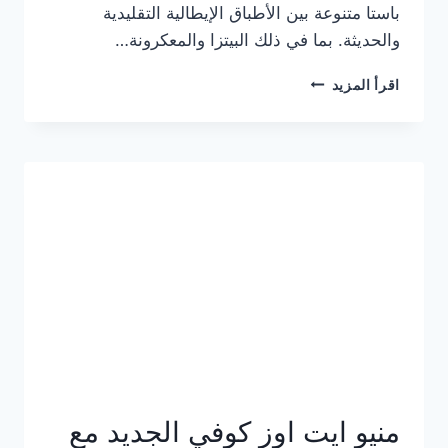
باستا متنوعة بين الأطباق الإيطالية التقليدية
والحديثة. بما في ذلك البيتزا والمعكرونة…
أسعار
اقرأ المزيد
منيو
كازا
باستا
الجديد
كامل
وعناوين
الفروع
منيو ايت اوز كوفي الجديد مع