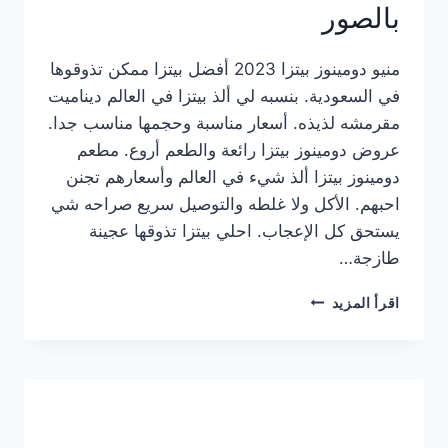
بالصور
منيو دومينوز بيتزا 2023 أفضل بيتزا ممكن تذوقوها
في السعودية. بنسبه لي ألذ بيتزا في العالم ديناميت
مقرمشه لذيذه. أسعار مناسبة وحجمها مناسب جدا.
عروض دومينوز بيتزا رائعة والطعم أروع. مطعم
دومينوز بيتزا ألذ شيء في العالم وأسعارهم تجنن
احبهم. الأكل ولا غلطه والتوصيل سريع صراحه شي
يستحق كل الإعجاب. احلي بيتزا تذوقها عجينة
طازجة…
منيو
اقرأ المزيد
دومينوز
بيتزا
2023
–
أسعار
المنيو
الجديد