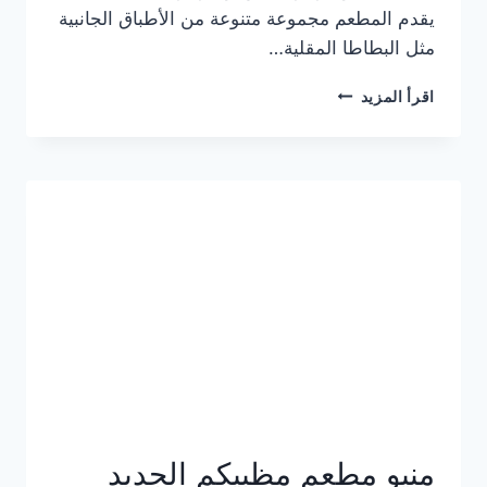
يقدم المطعم مجموعة متنوعة من الأطباق الجانبية
مثل البطاطا المقلية…
أسعار
اقرأ المزيد
منيو
مطعم
جان
برجر
الجديد
كامل
وعناوين
الفروع
منيو مطعم مظبيكم الجديد