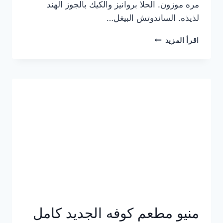
مره موزون. الحلا بروانيز والكيك بالجوز الهند
لذيذه. الساندوتش البيغل…
منيو
اقرأ المزيد
كوفي
هاف
مليون
الجديد
بالأسعار
كاملة
منيو مطعم كوفه الجديد كامل