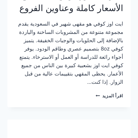
الأسعار كاملة وعناوين الفروع
ايت اوز كوفي هو مقهى شهير في السعودية يقدم
مجموعة متنوعة من المشروبات الساخنة والباردة
بالإضافة إلى الحلويات والوجبات الخفيفة. يتميز
كوفي 8oz بتصميم عصري وطاقم الودود. يوفر
أجواء رائعة للدراسة أو العمل أو الاسترخاء. يتمتع
كوفي ايت اوز بشعبية كبيرة بين الناس من جميع
الأعمار. يحظى المقهي بتقييمات عالية من قبل
الزوار. إذا كنت…
منيو
اقرأ المزيد
ايت
اوز
كوفي
الجديد
مع
الأسعار