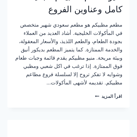
كامل وعناوين الفروع
مطعم مظبيكم هو مطعم سعودي شهير متخصص
في المأكولات الخليجية. أشاد العديد من العملاء
بجودة الطعام، والطعم اللذيذ، والأسعار المعقولة،
والخدمة الممتازة. كما يتميز المطعم بديكور أنيق
وبيئة مريحة. منيو مظبيكم يقدم قائمة وجبات طعام
فوق الممتازة. إذا ترغب في اكل شعبي ومظبي
وشوايه لا تفكر تروح إلا لسلسلة فروع مطاعم
مظبيكم. تقديمه لأشهى المأكولات…
منيو
اقرأ المزيد
مطعم
مظبيكم
الجديد
كامل
وعناوين
الفروع