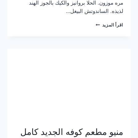
مره موزون. الحلا بروانيز والكيك بالجوز الهند
لذيذه. الساندوتش البيغل…
منيو
اقرأ المزيد
كوفي
هاف
مليون
الجديد
بالأسعار
كاملة
منيو مطعم كوفه الجديد كامل