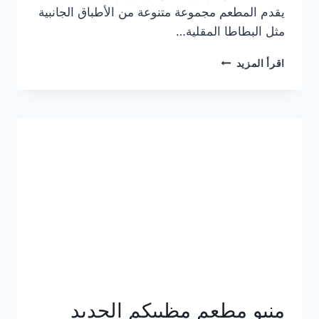
يقدم المطعم مجموعة متنوعة من الأطباق الجانبية
مثل البطاطا المقلية…
أسعار
اقرأ المزيد
منيو
مطعم
جان
برجر
الجديد
كامل
وعناوين
الفروع
منيو مطعم مظبيكم الجديد