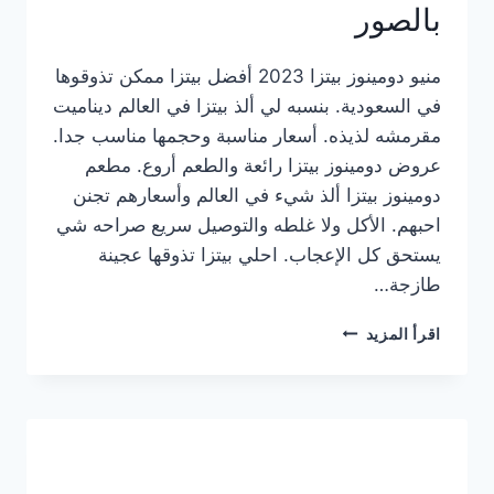
بالصور
منيو دومينوز بيتزا 2023 أفضل بيتزا ممكن تذوقوها
في السعودية. بنسبه لي ألذ بيتزا في العالم ديناميت
مقرمشه لذيذه. أسعار مناسبة وحجمها مناسب جدا.
عروض دومينوز بيتزا رائعة والطعم أروع. مطعم
دومينوز بيتزا ألذ شيء في العالم وأسعارهم تجنن
احبهم. الأكل ولا غلطه والتوصيل سريع صراحه شي
يستحق كل الإعجاب. احلي بيتزا تذوقها عجينة
طازجة…
منيو
اقرأ المزيد
دومينوز
بيتزا
2023
–
أسعار
المنيو
الجديد