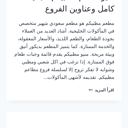
كامل وعناوين الفروع
مطعم مظبيكم هو مطعم سعودي شهير متخصص
في المأكولات الخليجية. أشاد العديد من العملاء
بجودة الطعام، والطعم اللذيذ، والأسعار المعقولة،
والخدمة الممتازة. كما يتميز المطعم بديكور أنيق
وبيئة مريحة. منيو مظبيكم يقدم قائمة وجبات طعام
فوق الممتازة. إذا ترغب في اكل شعبي ومظبي
وشوايه لا تفكر تروح إلا لسلسلة فروع مطاعم
مظبيكم. تقديمه لأشهى المأكولات…
منيو
اقرأ المزيد
مطعم
مظبيكم
الجديد
كامل
وعناوين
الفروع