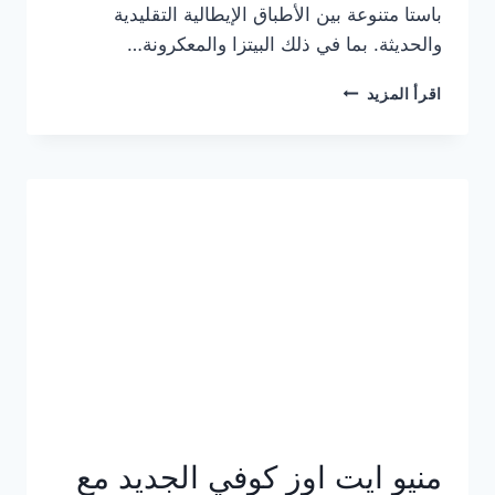
باستا متنوعة بين الأطباق الإيطالية التقليدية
والحديثة. بما في ذلك البيتزا والمعكرونة…
أسعار
اقرأ المزيد
منيو
كازا
باستا
الجديد
كامل
وعناوين
الفروع
منيو ايت اوز كوفي الجديد مع