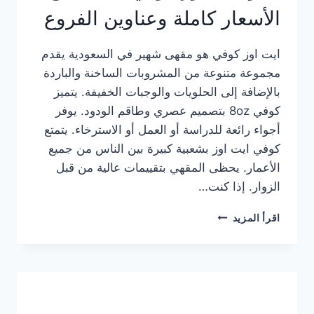
الأسعار كاملة وعناوين الفروع
ايت اوز كوفي هو مقهى شهير في السعودية يقدم
مجموعة متنوعة من المشروبات الساخنة والباردة
بالإضافة إلى الحلويات والوجبات الخفيفة. يتميز
كوفي 8oz بتصميم عصري وطاقم الودود. يوفر
أجواء رائعة للدراسة أو العمل أو الاسترخاء. يتمتع
كوفي ايت اوز بشعبية كبيرة بين الناس من جميع
الأعمار. يحظى المقهي بتقييمات عالية من قبل
الزوار. إذا كنت…
منيو
اقرأ المزيد
ايت
اوز
كوفي
الجديد
مع
الأسعار