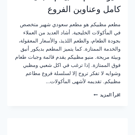
كامل وعناوين الفروع
مطعم مظبيكم هو مطعم سعودي شهير متخصص
في المأكولات الخليجية. أشاد العديد من العملاء
بجودة الطعام، والطعم اللذيذ، والأسعار المعقولة،
والخدمة الممتازة. كما يتميز المطعم بديكور أنيق
وبيئة مريحة. منيو مظبيكم يقدم قائمة وجبات طعام
فوق الممتازة. إذا ترغب في اكل شعبي ومظبي
وشوايه لا تفكر تروح إلا لسلسلة فروع مطاعم
مظبيكم. تقديمه لأشهى المأكولات…
منيو
اقرأ المزيد
مطعم
مظبيكم
الجديد
كامل
وعناوين
الفروع