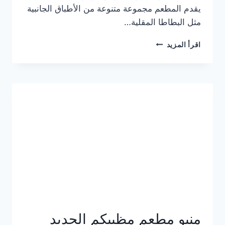
يقدم المطعم مجموعة متنوعة من الأطباق الجانبية
مثل البطاطا المقلية…
أسعار
اقرأ المزيد
منيو
مطعم
جان
برجر
الجديد
كامل
وعناوين
الفروع
منيو مطعم مظبيكم الجديد