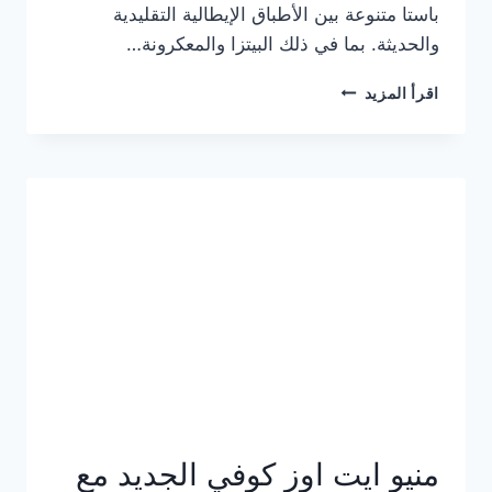
باستا متنوعة بين الأطباق الإيطالية التقليدية
والحديثة. بما في ذلك البيتزا والمعكرونة…
أسعار
اقرأ المزيد
منيو
كازا
باستا
الجديد
كامل
وعناوين
الفروع
منيو ايت اوز كوفي الجديد مع