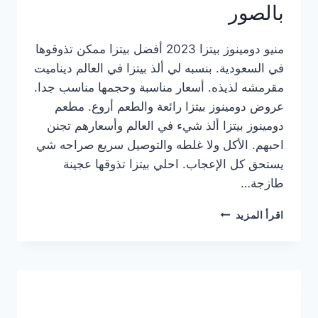
بالصور
منيو دومينوز بيتزا 2023 أفضل بيتزا ممكن تذوقوها
في السعودية. بنسبه لي ألذ بيتزا في العالم ديناميت
مقرمشه لذيذه. أسعار مناسبة وحجمها مناسب جدا.
عروض دومينوز بيتزا رائعة والطعم أروع. مطعم
دومينوز بيتزا ألذ شيء في العالم وأسعارهم تجنن
احبهم. الأكل ولا غلطه والتوصيل سريع صراحه شي
يستحق كل الإعجاب. احلي بيتزا تذوقها عجينة
طازجة…
منيو
اقرأ المزيد
دومينوز
بيتزا
2023
–
أسعار
المنيو
الجديد