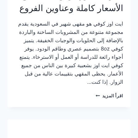
الأسعار كاملة وعناوين الفروع
ايت اوز كوفي هو مقهى شهير في السعودية يقدم
مجموعة متنوعة من المشروبات الساخنة والباردة
بالإضافة إلى الحلويات والوجبات الخفيفة. يتميز
كوفي 8oz بتصميم عصري وطاقم الودود. يوفر
أجواء رائعة للدراسة أو العمل أو الاسترخاء. يتمتع
كوفي ايت اوز بشعبية كبيرة بين الناس من جميع
الأعمار. يحظى المقهي بتقييمات عالية من قبل
الزوار. إذا كنت…
منيو
اقرأ المزيد
ايت
اوز
كوفي
الجديد
مع
الأسعار