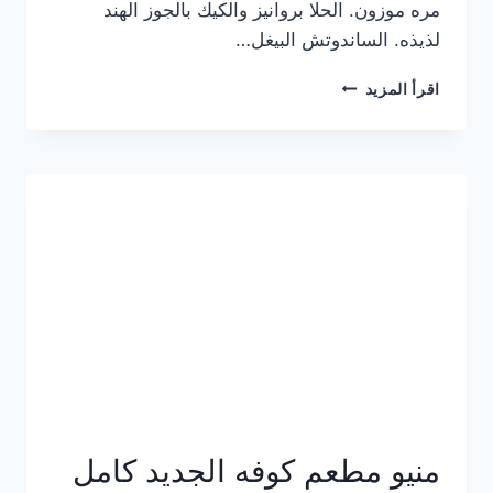
مره موزون. الحلا بروانيز والكيك بالجوز الهند
لذيذه. الساندوتش البيغل…
منيو
اقرأ المزيد
كوفي
هاف
مليون
الجديد
بالأسعار
كاملة
منيو مطعم كوفه الجديد كامل