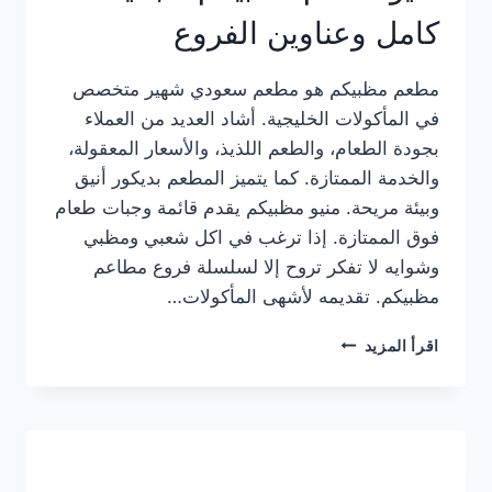
كامل وعناوين الفروع
مطعم مظبيكم هو مطعم سعودي شهير متخصص
في المأكولات الخليجية. أشاد العديد من العملاء
بجودة الطعام، والطعم اللذيذ، والأسعار المعقولة،
والخدمة الممتازة. كما يتميز المطعم بديكور أنيق
وبيئة مريحة. منيو مظبيكم يقدم قائمة وجبات طعام
فوق الممتازة. إذا ترغب في اكل شعبي ومظبي
وشوايه لا تفكر تروح إلا لسلسلة فروع مطاعم
مظبيكم. تقديمه لأشهى المأكولات…
منيو
اقرأ المزيد
مطعم
مظبيكم
الجديد
كامل
وعناوين
الفروع