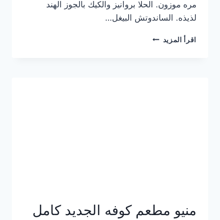
مره موزون. الحلا بروانيز والكيك بالجوز الهند
لذيذه. الساندوتش البيغل…
منيو
اقرأ المزيد
كوفي
هاف
مليون
الجديد
بالأسعار
كاملة
منيو مطعم كوفه الجديد كامل