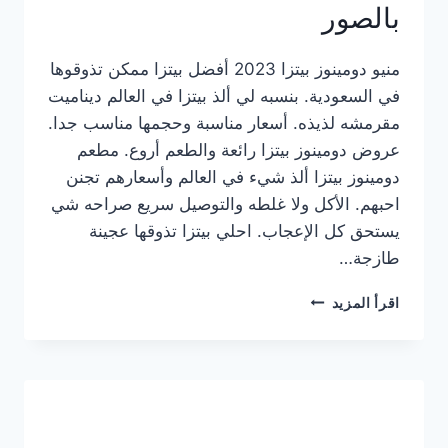
بالصور
منيو دومينوز بيتزا 2023 أفضل بيتزا ممكن تذوقوها
في السعودية. بنسبه لي ألذ بيتزا في العالم ديناميت
مقرمشه لذيذه. أسعار مناسبة وحجمها مناسب جدا.
عروض دومينوز بيتزا رائعة والطعم أروع. مطعم
دومينوز بيتزا ألذ شيء في العالم وأسعارهم تجنن
احبهم. الأكل ولا غلطه والتوصيل سريع صراحه شي
يستحق كل الإعجاب. احلي بيتزا تذوقها عجينة
طازجة…
منيو
اقرأ المزيد
دومينوز
بيتزا
2023
–
أسعار
المنيو
الجديد