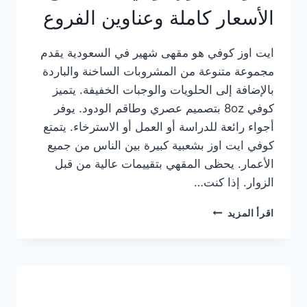
الأسعار كاملة وعناوين الفروع
ايت اوز كوفي هو مقهى شهير في السعودية يقدم
مجموعة متنوعة من المشروبات الساخنة والباردة
بالإضافة إلى الحلويات والوجبات الخفيفة. يتميز
كوفي 8oz بتصميم عصري وطاقم الودود. يوفر
أجواء رائعة للدراسة أو العمل أو الاسترخاء. يتمتع
كوفي ايت اوز بشعبية كبيرة بين الناس من جميع
الأعمار. يحظى المقهي بتقييمات عالية من قبل
الزوار. إذا كنت…
منيو
اقرأ المزيد
ايت
اوز
كوفي
الجديد
مع
الأسعار