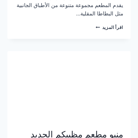
يقدم المطعم مجموعة متنوعة من الأطباق الجانبية
مثل البطاطا المقلية…
أسعار
اقرأ المزيد
منيو
مطعم
جان
برجر
الجديد
كامل
وعناوين
الفروع
منيو مطعم مظبيكم الجديد