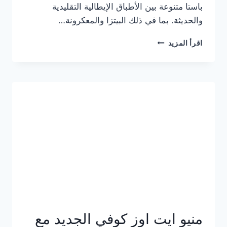
باستا متنوعة بين الأطباق الإيطالية التقليدية
والحديثة. بما في ذلك البيتزا والمعكرونة…
أسعار
اقرأ المزيد
منيو
كازا
باستا
الجديد
كامل
وعناوين
الفروع
منيو ايت اوز كوفي الجديد مع