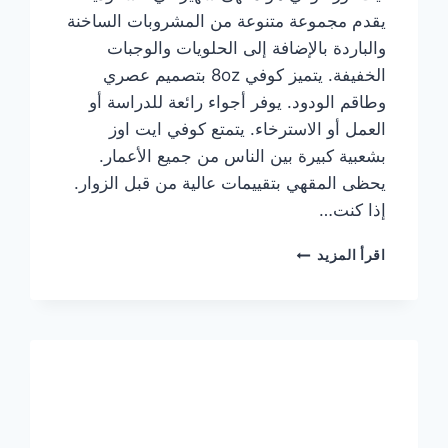
يقدم مجموعة متنوعة من المشروبات الساخنة
والباردة بالإضافة إلى الحلويات والوجبات
الخفيفة. يتميز كوفي 8oz بتصميم عصري
وطاقم الودود. يوفر أجواء رائعة للدراسة أو
العمل أو الاسترخاء. يتمتع كوفي ايت اوز
بشعبية كبيرة بين الناس من جميع الأعمار.
يحظى المقهي بتقييمات عالية من قبل الزوار.
إذا كنت…
منيو
اقرأ المزيد
ايت
اوز
كوفي
الجديد
مع
الأسعار
كاملة
وعناوين
الفروع