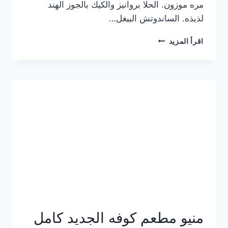
مره موزون. الحلا بروانيز والكيك بالجوز الهند
لذيذه. الساندوتش البيغل…
منيو
اقرأ المزيد
كوفي
هاف
مليون
الجديد
بالأسعار
كاملة
منيو مطعم كوفه الجديد كامل