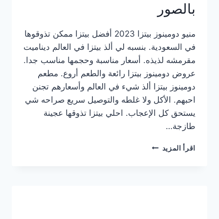
بالصور
منيو دومينوز بيتزا 2023 أفضل بيتزا ممكن تذوقوها
في السعودية. بنسبه لي ألذ بيتزا في العالم ديناميت
مقرمشه لذيذه. أسعار مناسبة وحجمها مناسب جدا.
عروض دومينوز بيتزا رائعة والطعم أروع. مطعم
دومينوز بيتزا ألذ شيء في العالم وأسعارهم تجنن
احبهم. الأكل ولا غلطه والتوصيل سريع صراحه شي
يستحق كل الإعجاب. احلي بيتزا تذوقها عجينة
طازجة…
منيو
اقرأ المزيد
دومينوز
بيتزا
2023
–
أسعار
المنيو
الجديد