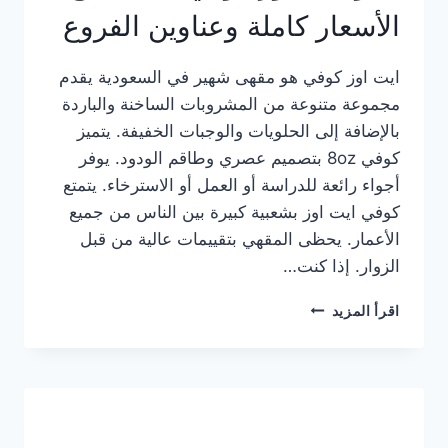
الأسعار كاملة وعناوين الفروع
ايت اوز كوفي هو مقهى شهير في السعودية يقدم
مجموعة متنوعة من المشروبات الساخنة والباردة
بالإضافة إلى الحلويات والوجبات الخفيفة. يتميز
كوفي 8oz بتصميم عصري وطاقم الودود. يوفر
أجواء رائعة للدراسة أو العمل أو الاسترخاء. يتمتع
كوفي ايت اوز بشعبية كبيرة بين الناس من جميع
الأعمار. يحظى المقهي بتقييمات عالية من قبل
الزوار. إذا كنت…
منيو
اقرأ المزيد
ايت
اوز
كوفي
الجديد
مع
الأسعار