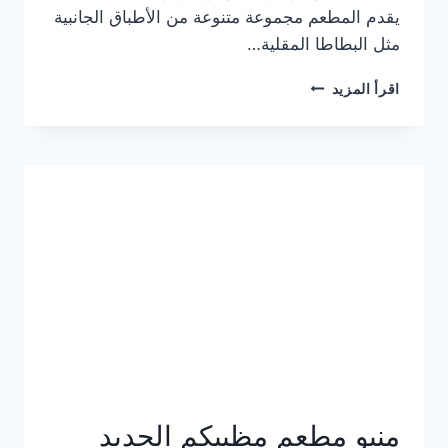
يقدم المطعم مجموعة متنوعة من الأطباق الجانبية
مثل البطاطا المقلية…
أسعار
اقرأ المزيد
منيو
مطعم
جان
برجر
الجديد
كامل
وعناوين
الفروع
منيو مطعم مظبيكم الجديد