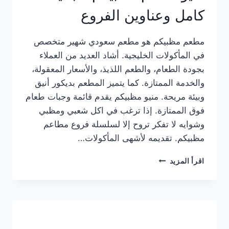
كامل وعناوين الفروع
مطعم مظبيكم هو مطعم سعودي شهير متخصص
في المأكولات الخليجية. أشاد العديد من العملاء
بجودة الطعام، والطعم اللذيذ، والأسعار المعقولة،
والخدمة الممتازة. كما يتميز المطعم بديكور أنيق
وبيئة مريحة. منيو مظبيكم يقدم قائمة وجبات طعام
فوق الممتازة. إذا ترغب في اكل شعبي ومظبي
وشوايه لا تفكر تروح إلا لسلسلة فروع مطاعم
مظبيكم. تقديمه لأشهى المأكولات…
منيو
اقرأ المزيد
مطعم
مظبيكم
الجديد
كامل
وعناوين
الفروع