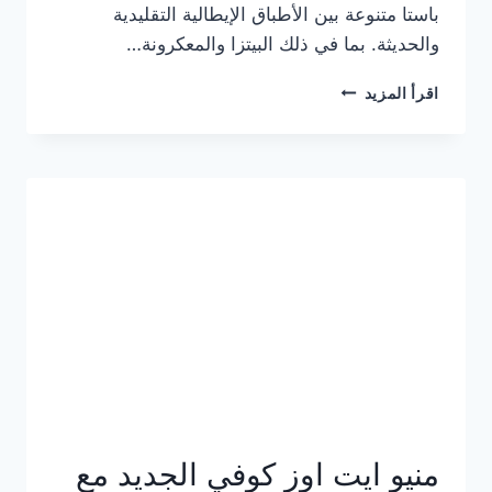
باستا متنوعة بين الأطباق الإيطالية التقليدية
والحديثة. بما في ذلك البيتزا والمعكرونة…
أسعار
اقرأ المزيد
منيو
كازا
باستا
الجديد
كامل
وعناوين
الفروع
منيو ايت اوز كوفي الجديد مع