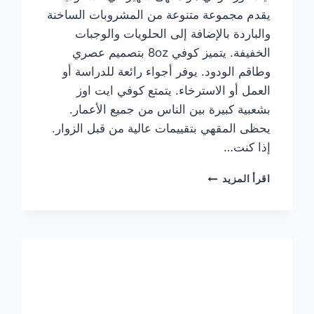
يقدم مجموعة متنوعة من المشروبات الساخنة
والباردة بالإضافة إلى الحلويات والوجبات
الخفيفة. يتميز كوفي 8oz بتصميم عصري
وطاقم الودود. يوفر أجواء رائعة للدراسة أو
العمل أو الاسترخاء. يتمتع كوفي ايت اوز
بشعبية كبيرة بين الناس من جميع الأعمار.
يحظى المقهي بتقييمات عالية من قبل الزوار.
إذا كنت…
منيو
اقرأ المزيد
ايت
اوز
كوفي
الجديد
مع
الأسعار
كاملة
وعناوين
الفروع