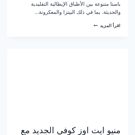
باستا متنوعة بين الأطباق الإيطالية التقليدية
والحديثة. بما في ذلك البيتزا والمعكرونة…
أسعار
اقرأ المزيد
منيو
كازا
باستا
الجديد
كامل
وعناوين
الفروع
منيو ايت اوز كوفي الجديد مع