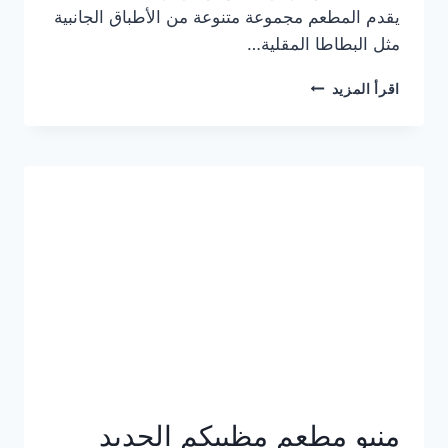
يقدم المطعم مجموعة متنوعة من الأطباق الجانبية
مثل البطاطا المقلية…
أسعار
اقرأ المزيد
منيو
مطعم
جان
برجر
الجديد
كامل
وعناوين
الفروع
منيو مطعم مظبيكم الجديد