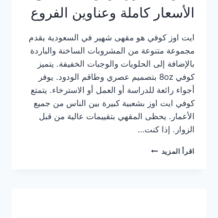
الأسعار كاملة وعناوين الفروع
ايت اوز كوفي هو مقهى شهير في السعودية يقدم
مجموعة متنوعة من المشروبات الساخنة والباردة
بالإضافة إلى الحلويات والوجبات الخفيفة. يتميز
كوفي 8oz بتصميم عصري وطاقم الودود. يوفر
أجواء رائعة للدراسة أو العمل أو الاسترخاء. يتمتع
كوفي ايت اوز بشعبية كبيرة بين الناس من جميع
الأعمار. يحظى المقهي بتقييمات عالية من قبل
الزوار. إذا كنت…
منيو
اقرأ المزيد
ايت
اوز
كوفي
الجديد
مع
الأسعار