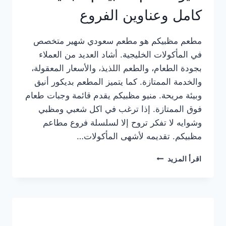
كامل وعناوين الفروع
مطعم مظبيكم هو مطعم سعودي شهير متخصص
في المأكولات الخليجية. أشاد العديد من العملاء
بجودة الطعام، والطعم اللذيذ، والأسعار المعقولة،
والخدمة الممتازة. كما يتميز المطعم بديكور أنيق
وبيئة مريحة. منيو مظبيكم يقدم قائمة وجبات طعام
فوق الممتازة. إذا ترغب في اكل شعبي ومظبي
وشوايه لا تفكر تروح إلا لسلسلة فروع مطاعم
مظبيكم. تقديمه لأشهى المأكولات…
منيو
اقرأ المزيد
مطعم
مظبيكم
الجديد
كامل
وعناوين
الفروع