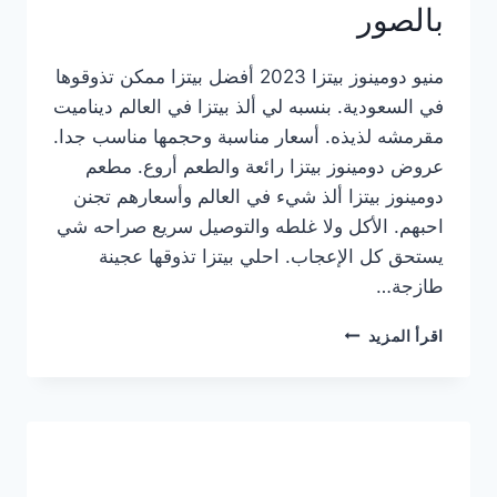
بالصور
منيو دومينوز بيتزا 2023 أفضل بيتزا ممكن تذوقوها
في السعودية. بنسبه لي ألذ بيتزا في العالم ديناميت
مقرمشه لذيذه. أسعار مناسبة وحجمها مناسب جدا.
عروض دومينوز بيتزا رائعة والطعم أروع. مطعم
دومينوز بيتزا ألذ شيء في العالم وأسعارهم تجنن
احبهم. الأكل ولا غلطه والتوصيل سريع صراحه شي
يستحق كل الإعجاب. احلي بيتزا تذوقها عجينة
طازجة…
منيو
اقرأ المزيد
دومينوز
بيتزا
2023
–
أسعار
المنيو
الجديد