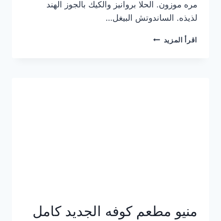
مره موزون. الحلا بروانيز والكيك بالجوز الهند
لذيذه. الساندوتش البيغل…
منيو
اقرأ المزيد
كوفي
هاف
مليون
الجديد
بالأسعار
كاملة
منيو مطعم كوفه الجديد كامل