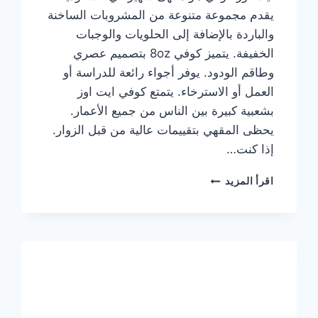
يقدم مجموعة متنوعة من المشروبات الساخنة
والباردة بالإضافة إلى الحلويات والوجبات
الخفيفة. يتميز كوفي 8oz بتصميم عصري
وطاقم الودود. يوفر أجواء رائعة للدراسة أو
العمل أو الاسترخاء. يتمتع كوفي ايت اوز
بشعبية كبيرة بين الناس من جميع الأعمار.
يحظى المقهي بتقييمات عالية من قبل الزوار.
إذا كنت…
منيو
اقرأ المزيد
ايت
اوز
كوفي
الجديد
مع
الأسعار
كاملة
وعناوين
الفروع