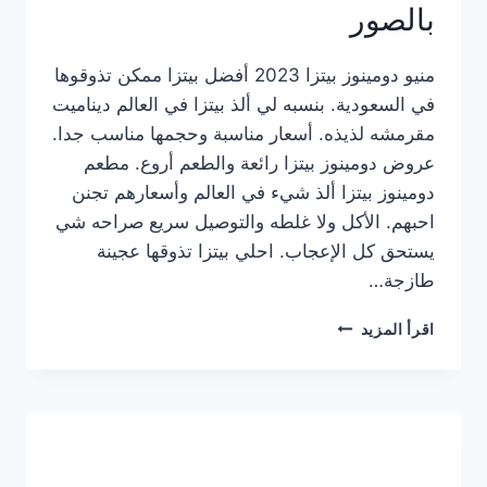
بالصور
منيو دومينوز بيتزا 2023 أفضل بيتزا ممكن تذوقوها
في السعودية. بنسبه لي ألذ بيتزا في العالم ديناميت
مقرمشه لذيذه. أسعار مناسبة وحجمها مناسب جدا.
عروض دومينوز بيتزا رائعة والطعم أروع. مطعم
دومينوز بيتزا ألذ شيء في العالم وأسعارهم تجنن
احبهم. الأكل ولا غلطه والتوصيل سريع صراحه شي
يستحق كل الإعجاب. احلي بيتزا تذوقها عجينة
طازجة…
منيو
اقرأ المزيد
دومينوز
بيتزا
2023
–
أسعار
المنيو
الجديد