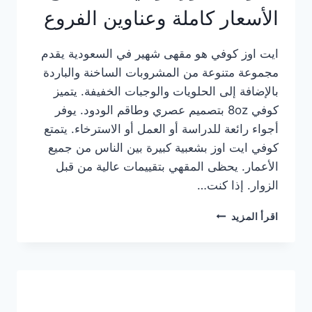
الأسعار كاملة وعناوين الفروع
ايت اوز كوفي هو مقهى شهير في السعودية يقدم
مجموعة متنوعة من المشروبات الساخنة والباردة
بالإضافة إلى الحلويات والوجبات الخفيفة. يتميز
كوفي 8oz بتصميم عصري وطاقم الودود. يوفر
أجواء رائعة للدراسة أو العمل أو الاسترخاء. يتمتع
كوفي ايت اوز بشعبية كبيرة بين الناس من جميع
الأعمار. يحظى المقهي بتقييمات عالية من قبل
الزوار. إذا كنت…
منيو
اقرأ المزيد
ايت
اوز
كوفي
الجديد
مع
الأسعار