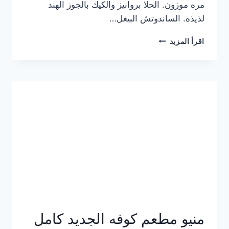
مره موزون. الحلا بروانيز والكيك بالجوز الهند
لذيذه. الساندوتش البيغل…
منيو
اقرأ المزيد
كوفي
هاف
مليون
الجديد
بالأسعار
كاملة
منيو مطعم كوفه الجديد كامل