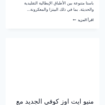
باستا متنوعة بين الأطباق الإيطالية التقليدية
والحديثة. بما في ذلك البيتزا والمعكرونة…
أسعار
اقرأ المزيد
منيو
كازا
باستا
الجديد
كامل
وعناوين
الفروع
منيو ايت اوز كوفي الجديد مع