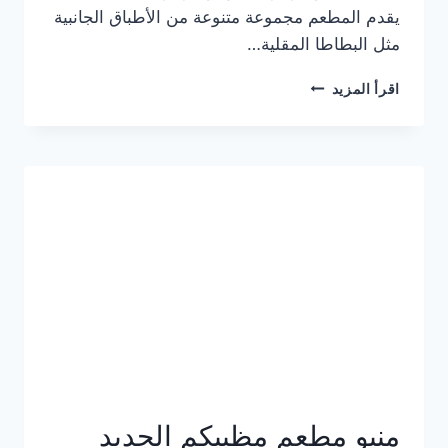
يقدم المطعم مجموعة متنوعة من الأطباق الجانبية
مثل البطاطا المقلية…
أسعار
اقرأ المزيد
منيو
مطعم
جان
برجر
الجديد
كامل
وعناوين
الفروع
منيو مطعم مظبيكم الجديد