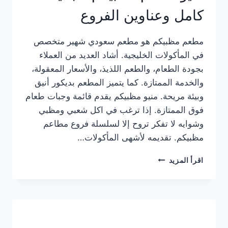
كامل وعناوين الفروع
مطعم مظبيكم هو مطعم سعودي شهير متخصص
في المأكولات الخليجية. أشاد العديد من العملاء
بجودة الطعام، والطعم اللذيذ، والأسعار المعقولة،
والخدمة الممتازة. كما يتميز المطعم بديكور أنيق
وبيئة مريحة. منيو مظبيكم يقدم قائمة وجبات طعام
فوق الممتازة. إذا ترغب في اكل شعبي ومظبي
وشوايه لا تفكر تروح إلا لسلسلة فروع مطاعم
مظبيكم. تقديمه لأشهى المأكولات…
منيو
اقرأ المزيد
مطعم
مظبيكم
الجديد
كامل
وعناوين
الفروع