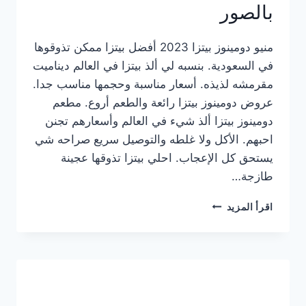
بالصور
منيو دومينوز بيتزا 2023 أفضل بيتزا ممكن تذوقوها
في السعودية. بنسبه لي ألذ بيتزا في العالم ديناميت
مقرمشه لذيذه. أسعار مناسبة وحجمها مناسب جدا.
عروض دومينوز بيتزا رائعة والطعم أروع. مطعم
دومينوز بيتزا ألذ شيء في العالم وأسعارهم تجنن
احبهم. الأكل ولا غلطه والتوصيل سريع صراحه شي
يستحق كل الإعجاب. احلي بيتزا تذوقها عجينة
طازجة…
منيو
اقرأ المزيد
دومينوز
بيتزا
2023
–
أسعار
المنيو
الجديد