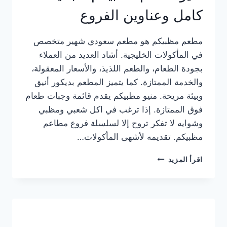
كامل وعناوين الفروع
مطعم مظبيكم هو مطعم سعودي شهير متخصص
في المأكولات الخليجية. أشاد العديد من العملاء
بجودة الطعام، والطعم اللذيذ، والأسعار المعقولة،
والخدمة الممتازة. كما يتميز المطعم بديكور أنيق
وبيئة مريحة. منيو مظبيكم يقدم قائمة وجبات طعام
فوق الممتازة. إذا ترغب في اكل شعبي ومظبي
وشوايه لا تفكر تروح إلا لسلسلة فروع مطاعم
مظبيكم. تقديمه لأشهى المأكولات…
منيو
اقرأ المزيد
مطعم
مظبيكم
الجديد
كامل
وعناوين
الفروع