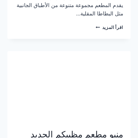
يقدم المطعم مجموعة متنوعة من الأطباق الجانبية
مثل البطاطا المقلية…
أسعار
اقرأ المزيد
منيو
مطعم
جان
برجر
الجديد
كامل
وعناوين
الفروع
منيو مطعم مظبيكم الجديد