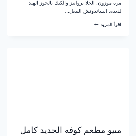
مره موزون. الحلا بروانيز والكيك بالجوز الهند
لذيذه. الساندوتش البيغل…
منيو
اقرأ المزيد
كوفي
هاف
مليون
الجديد
بالأسعار
كاملة
منيو مطعم كوفه الجديد كامل