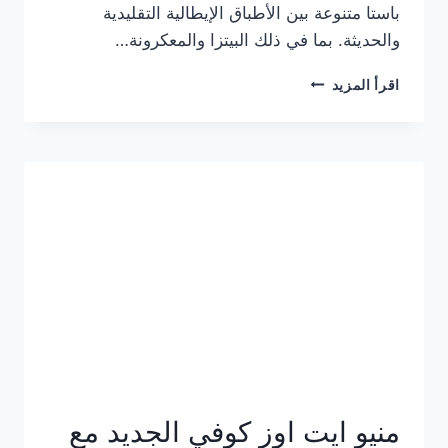
باستا متنوعة بين الأطباق الإيطالية التقليدية
والحديثة. بما في ذلك البيتزا والمعكرونة…
أسعار
اقرأ المزيد
منيو
كازا
باستا
الجديد
كامل
وعناوين
الفروع
منيو ايت اوز كوفي الجديد مع