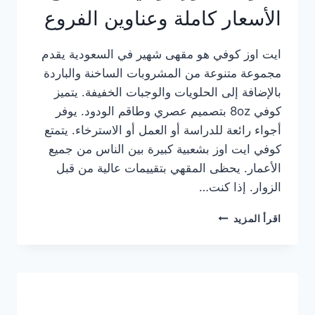
الأسعار كاملة وعناوين الفروع
ايت اوز كوفي هو مقهى شهير في السعودية يقدم
مجموعة متنوعة من المشروبات الساخنة والباردة
بالإضافة إلى الحلويات والوجبات الخفيفة. يتميز
كوفي 8oz بتصميم عصري وطاقم الودود. يوفر
أجواء رائعة للدراسة أو العمل أو الاسترخاء. يتمتع
كوفي ايت اوز بشعبية كبيرة بين الناس من جميع
الأعمار. يحظى المقهي بتقييمات عالية من قبل
الزوار. إذا كنت…
منيو
اقرأ المزيد
ايت
اوز
كوفي
الجديد
مع
الأسعار