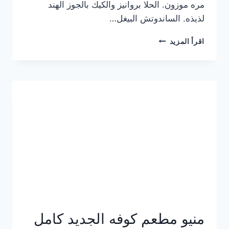
مره موزون. الحلا بروانيز والكيك بالجوز الهند
لذيذه. الساندوتش البيغل…
منيو
اقرأ المزيد
كوفي
هاف
مليون
الجديد
بالأسعار
كاملة
منيو مطعم كوفه الجديد كامل