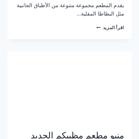
يقدم المطعم مجموعة متنوعة من الأطباق الجانبية
مثل البطاطا المقلية…
أسعار
اقرأ المزيد
منيو
مطعم
جان
برجر
الجديد
كامل
وعناوين
الفروع
منيو مطعم مظبيكم الجديد