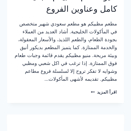
كامل وعناوين الفروع
مطعم مظبيكم هو مطعم سعودي شهير متخصص
في المأكولات الخليجية. أشاد العديد من العملاء
بجودة الطعام، والطعم اللذيذ، والأسعار المعقولة،
والخدمة الممتازة. كما يتميز المطعم بديكور أنيق
وبيئة مريحة. منيو مظبيكم يقدم قائمة وجبات طعام
فوق الممتازة. إذا ترغب في اكل شعبي ومظبي
وشوايه لا تفكر تروح إلا لسلسلة فروع مطاعم
مظبيكم. تقديمه لأشهى المأكولات…
منيو
اقرأ المزيد
مطعم
مظبيكم
الجديد
كامل
وعناوين
الفروع