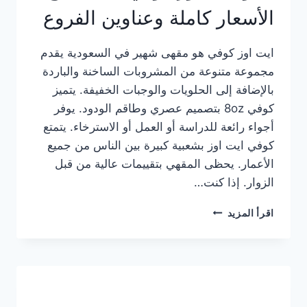
الأسعار كاملة وعناوين الفروع
ايت اوز كوفي هو مقهى شهير في السعودية يقدم
مجموعة متنوعة من المشروبات الساخنة والباردة
بالإضافة إلى الحلويات والوجبات الخفيفة. يتميز
كوفي 8oz بتصميم عصري وطاقم الودود. يوفر
أجواء رائعة للدراسة أو العمل أو الاسترخاء. يتمتع
كوفي ايت اوز بشعبية كبيرة بين الناس من جميع
الأعمار. يحظى المقهي بتقييمات عالية من قبل
الزوار. إذا كنت…
منيو
اقرأ المزيد
ايت
اوز
كوفي
الجديد
مع
الأسعار