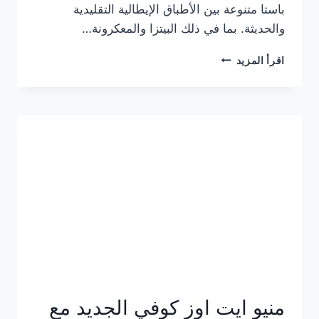
باستا متنوعة بين الأطباق الإيطالية التقليدية
والحديثة. بما في ذلك البيتزا والمعكرونة…
أسعار
اقرأ المزيد
منيو
كازا
باستا
الجديد
كامل
وعناوين
الفروع
منيو ايت اوز كوفي الجديد مع