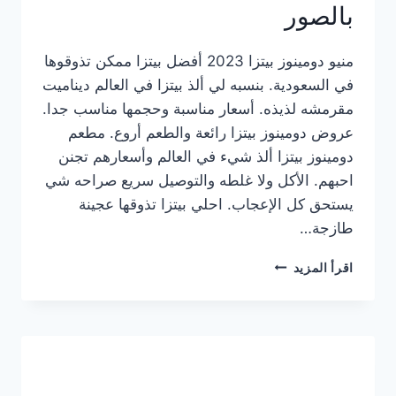
بالصور
منيو دومينوز بيتزا 2023 أفضل بيتزا ممكن تذوقوها
في السعودية. بنسبه لي ألذ بيتزا في العالم ديناميت
مقرمشه لذيذه. أسعار مناسبة وحجمها مناسب جدا.
عروض دومينوز بيتزا رائعة والطعم أروع. مطعم
دومينوز بيتزا ألذ شيء في العالم وأسعارهم تجنن
احبهم. الأكل ولا غلطه والتوصيل سريع صراحه شي
يستحق كل الإعجاب. احلي بيتزا تذوقها عجينة
طازجة…
منيو
اقرأ المزيد
دومينوز
بيتزا
2023
–
أسعار
المنيو
الجديد