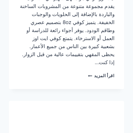
يقدم مجموعة متنوعة من المشروبات الساخنة
والباردة بالإضافة إلى الحلويات والوجبات
الخفيفة. يتميز كوفي 8oz بتصميم عصري
وطاقم الودود. يوفر أجواء رائعة للدراسة أو
العمل أو الاسترخاء. يتمتع كوفي ايت اوز
بشعبية كبيرة بين الناس من جميع الأعمار.
يحظى المقهي بتقييمات عالية من قبل الزوار.
إذا كنت…
منيو
اقرأ المزيد
ايت
اوز
كوفي
الجديد
مع
الأسعار
كاملة
وعناوين
الفروع